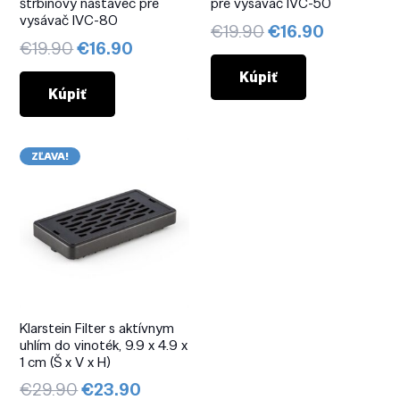
štrbinový nástavec pre
pre vysávač IVC-50
vysávač IVC-80
Pôvodná
Aktuálna
€
19.90
€
16.90
Pôvodná
Aktuálna
€
19.90
€
16.90
cena
cena
cena
cena
bola:
je:
Kúpiť
bola:
je:
Kúpiť
€19.90.
€16.90.
€19.90.
€16.90.
ZĽAVA!
Klarstein Filter s aktívnym
uhlím do vinoték, 9.9 x 4.9 x
1 cm (Š x V x H)
Pôvodná
Aktuálna
€
29.90
€
23.90