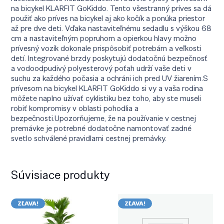
na bicykel KLARFIT GoKiddo. Tento všestranný príves sa dá
použiť ako príves na bicykel aj ako kočík a ponúka priestor
až pre dve deti. Vďaka nastaviteľnému sedadlu s výškou 68
cm a nastaviteľným popruhom a opierkou hlavy možno
prívesný vozík dokonale prispôsobiť potrebám a veľkosti
detí. Integrované brzdy poskytujú dodatočnú bezpečnosť
a vodoodpudivý polyesterový poťah udrží vaše deti v
suchu za každého počasia a ochráni ich pred UV žiarením.S
prívesom na bicykel KLARFIT GoKiddo si vy a vaša rodina
môžete naplno užívať cyklistiku bez toho, aby ste museli
robiť kompromisy v oblasti pohodlia a
bezpečnosti.Upozorňujeme, že na používanie v cestnej
premávke je potrebné dodatočne namontovať zadné
svetlo schválené pravidlami cestnej premávky.
Súvisiace produkty
ZĽAVA!
ZĽAVA!