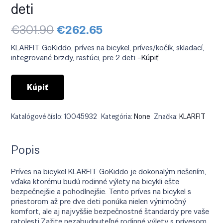
deti
Pôvodná
Aktuálna
€
301.90
€
262.65
cena
cena
bola:
je:
KLARFIT GoKiddo, príves na bicykel, príves/kočík, skladací,
€301.90.
€262.65.
integrované brzdy, rastúci, pre 2 deti –
Kúpiť
Kúpiť
Katalógové číslo:
10045932
Kategória:
None
Značka:
KLARFIT
Popis
Príves na bicykel KLARFIT GoKiddo je dokonalým riešením,
vďaka ktorému budú rodinné výlety na bicykli ešte
bezpečnejšie a pohodlnejšie. Tento príves na bicykel s
priestorom až pre dve deti ponúka nielen výnimočný
komfort, ale aj najvyššie bezpečnostné štandardy pre vaše
ratolesti.Zažite nezabudnuteľné rodinné výlety s prívesom