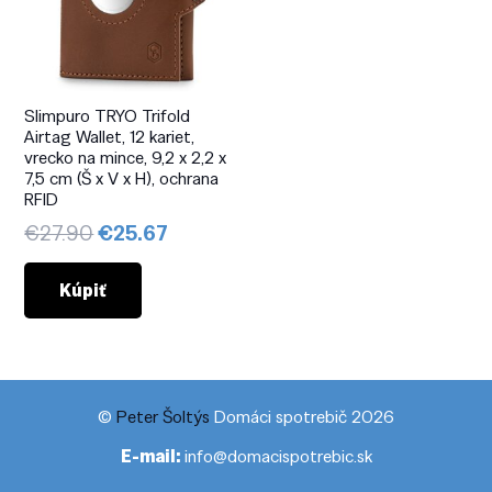
Slimpuro TRYO Trifold
Airtag Wallet, 12 kariet,
vrecko na mince, 9,2 x 2,2 x
7,5 cm (Š x V x H), ochrana
RFID
Pôvodná
Aktuálna
€
27.90
€
25.67
cena
cena
bola:
je:
Kúpiť
€27.90.
€25.67.
©
Peter Šoltýs
Domáci spotrebič 2026
E-mail:
info@domacispotrebic.sk