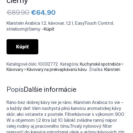
Pôvodná
Aktuálna
€
89.90
€
64.90
cena
cena
bola:
je:
Klarstein Arabica 1.2, kávovar, 1,2 l, EasyTouch Control,
€89.90.
€64.90.
strieborný/čierny –
Kúpiť
Kúpiť
Katalógové číslo:
10032772
Kategória:
Kuchynské spotrebiče >
Kávovary > Kávovary na prekvapkávanú kávu
Značka:
Klarstein
Popis
Ďalšie informácie
Ráno bez dobrej kávy nie je ráno. Klarstein Arabica to vie –
a každý deň Vám nachystá plnú kanvicu aromatickej kávy
skôr, ako vstanete z postele. Filterkávovar s výkonom 900
W a objemom 1,2 litra (až 10 šálok) zvládne ranný nápor
celej rodiny aj pracovného tímu.Trvalý nylonový filter
prepustí do kanvice prirodzené oleje a arómy kávových zŕn