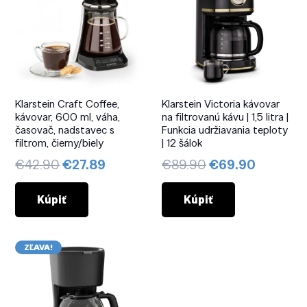
Klarstein Craft Coffee,
Klarstein Victoria kávovar
kávovar, 600 ml, váha,
na filtrovanú kávu | 1,5 litra |
časovač, nadstavec s
Funkcia udržiavania teploty
filtrom, čierny/biely
| 12 šálok
Pôvodná
Aktuálna
Pôvodná
Aktuáln
€
42.90
€
27.89
€
89.90
€
69.90
cena
cena
cena
cena
bola:
je:
bola:
je:
Kúpiť
Kúpiť
€42.90.
€27.89.
€89.90.
€69.90.
ZĽAVA!