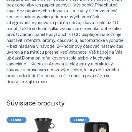
bez toho, aby ich papier zachytil. Výsledok? Plnochutná
káva bez papierového dozvuku – a trvalý filter znamená
koniec s nakupovaním jednorazových vrecúšok.
Integrovaná vyhrievacia platňa udržuje kávu teplú až 40
minút, takže si druhú šálku vychutnáte rovnako dobre ako
prvú.Ovládací panel EasyTouch s LCD displejom umožňuje
nastaviť intenzitu arómy, časovač aj automatické vypnutie
– bez hľadania v návode. 24-hodinový časovač nastaví čas
uvarenia na minútu presne: keď vstanete, Váš nápoj na Vás
už čaká.Doma pri raňajkovom stole alebo v kuchynke
kancelárie – Klarstein Arabica je elegantný a praktický
kávovar s brúseným nerezovým telom, ktorý do každého
prostredia ladí. Objednajte ešte dnes a prvú šálku si
doprajte zajtra ráno.
Súvisiace produkty
ZĽAVA!
ZĽAVA!