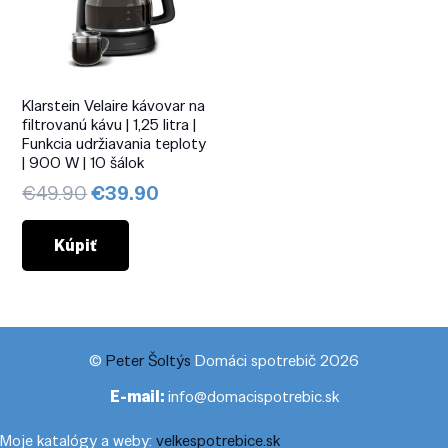
Klarstein Velaire kávovar na
filtrovanú kávu | 1,25 litra |
Funkcia udržiavania teploty
| 900 W | 10 šálok
Pôvodná
Aktuálna
€
49.90
€
39.90
cena
cena
bola:
je:
Kúpiť
€49.90.
€39.90.
©
Peter Šoltýs
Domáci spotrebič 2026
E-mail:
info@domacispotrebic.sk
Moje katalógy a weby:
velkespotrebice.sk