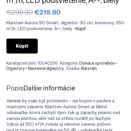
Pôvodná
Aktuálna
€
299.90
€
219.90
cena
cena
bola:
je:
Klarstein Aurora 90 Smart, digestor, 90 cm, komínový, 550
€299.90.
€219.90.
m³/h, LED podsvietenie, A++, biely –
Kúpiť
Kúpiť
Katalógové číslo:
10040236
Kategória:
Domáce spotrebiče >
Digestory > Nástenné digestory
Značka:
Klarstein
Popis
Ďalšie informácie
Varenie by malo byť potešením – nie bojom s pachmi a
mastnými výparmi. Klarstein Aurora Smart je šikmá
odsávačka, ktorá zachytí dym, tuk aj zápachy priamo nad
varnou platňou, skôr než sa stihnú rozšíriť po kuchyni.
Výkon až 550 m³/h zvláda aj náročné varenie, pričom
motor pracuje maximálne na 56 dB – odsávačka teda