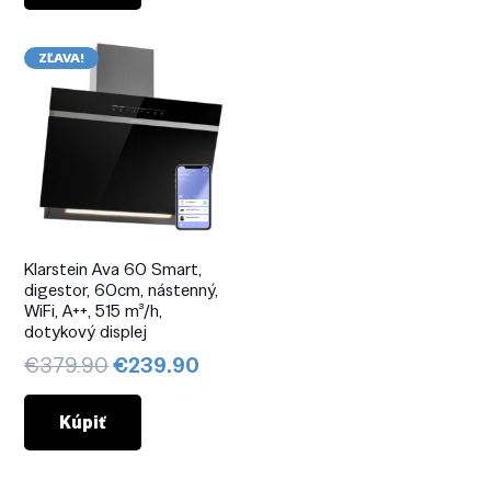
€299.90.
€199.90.
ZĽAVA!
Klarstein Ava 60 Smart,
digestor, 60cm, nástenný,
WiFi, A++, 515 m³/h,
dotykový displej
Pôvodná
Aktuálna
€
379.90
€
239.90
cena
cena
bola:
je:
Kúpiť
€379.90.
€239.90.