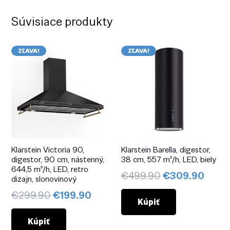
Súvisiace produkty
ZĽAVA!
ZĽAVA!
Klarstein Victoria 90,
Klarstein Barella, digestor,
digestor, 90 cm, nástenný,
38 cm, 557 m³/h, LED, biely
644,5 m³/h, LED, retro
Pôvodná
Aktuá
€
499.90
€
309.90
dizajn, slonovinový
cena
cena
Pôvodná
Aktuálna
€
299.90
€
199.90
bola:
je:
Kúpiť
cena
cena
€499.90.
€309
bola:
je:
Kúpiť