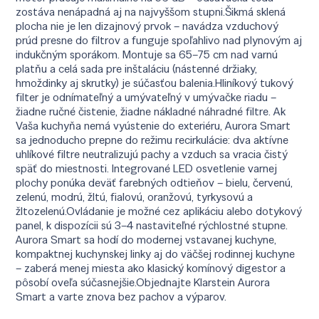
zostáva nenápadná aj na najvyššom stupni.Šikmá sklená
plocha nie je len dizajnový prvok – navádza vzduchový
prúd presne do filtrov a funguje spoľahlivo nad plynovým aj
indukčným sporákom. Montuje sa 65–75 cm nad varnú
platňu a celá sada pre inštaláciu (nástenné držiaky,
hmoždinky aj skrutky) je súčasťou balenia.Hliníkový tukový
filter je odnímateľný a umývateľný v umývačke riadu –
žiadne ručné čistenie, žiadne nákladné náhradné filtre. Ak
Vaša kuchyňa nemá vyústenie do exteriéru, Aurora Smart
sa jednoducho prepne do režimu recirkulácie: dva aktívne
uhlíkové filtre neutralizujú pachy a vzduch sa vracia čistý
späť do miestnosti. Integrované LED osvetlenie varnej
plochy ponúka deväť farebných odtieňov – bielu, červenú,
zelenú, modrú, žltú, fialovú, oranžovú, tyrkysovú a
žltozelenú.Ovládanie je možné cez aplikáciu alebo dotykový
panel, k dispozícii sú 3–4 nastaviteľné rýchlostné stupne.
Aurora Smart sa hodí do modernej vstavanej kuchyne,
kompaktnej kuchynskej linky aj do väčšej rodinnej kuchyne
– zaberá menej miesta ako klasický komínový digestor a
pôsobí oveľa súčasnejšie.Objednajte Klarstein Aurora
Smart a varte znova bez pachov a výparov.