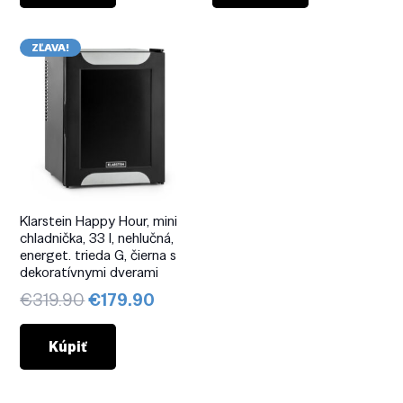
€299.90.
€219.90.
€1,299.90.
€759
ZĽAVA!
Klarstein Happy Hour, mini
chladnička, 33 l, nehlučná,
energet. trieda G, čierna s
dekoratívnymi dverami
Pôvodná
Aktuálna
€
319.90
€
179.90
cena
cena
bola:
je:
Kúpiť
€319.90.
€179.90.