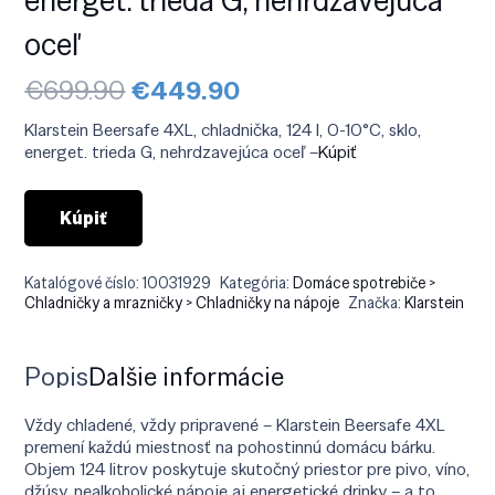
oceľ
Pôvodná
Aktuálna
€
699.90
€
449.90
cena
cena
bola:
je:
Klarstein Beersafe 4XL, chladnička, 124 l, 0-10°C, sklo,
€699.90.
€449.90.
energet. trieda G, nehrdzavejúca oceľ –
Kúpiť
Kúpiť
Katalógové číslo:
10031929
Kategória:
Domáce spotrebiče >
Chladničky a mrazničky > Chladničky na nápoje
Značka:
Klarstein
Popis
Ďalšie informácie
Vždy chladené, vždy pripravené – Klarstein Beersafe 4XL
premení každú miestnosť na pohostinnú domácu bárku.
Objem 124 litrov poskytuje skutočný priestor pre pivo, víno,
džúsy, nealkoholické nápoje aj energetické drinky – a to