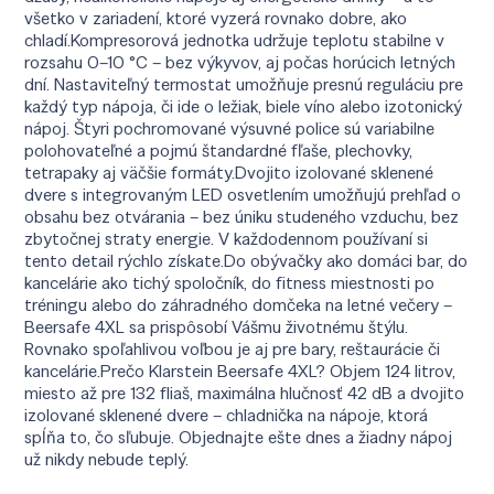
všetko v zariadení, ktoré vyzerá rovnako dobre, ako
chladí.Kompresorová jednotka udržuje teplotu stabilne v
rozsahu 0–10 °C – bez výkyvov, aj počas horúcich letných
dní. Nastaviteľný termostat umožňuje presnú reguláciu pre
každý typ nápoja, či ide o ležiak, biele víno alebo izotonický
nápoj. Štyri pochromované výsuvné police sú variabilne
polohovateľné a pojmú štandardné fľaše, plechovky,
tetrapaky aj väčšie formáty.Dvojito izolované sklenené
dvere s integrovaným LED osvetlením umožňujú prehľad o
obsahu bez otvárania – bez úniku studeného vzduchu, bez
zbytočnej straty energie. V každodennom používaní si
tento detail rýchlo získate.Do obývačky ako domáci bar, do
kancelárie ako tichý spoločník, do fitness miestnosti po
tréningu alebo do záhradného domčeka na letné večery –
Beersafe 4XL sa prispôsobí Vášmu životnému štýlu.
Rovnako spoľahlivou voľbou je aj pre bary, reštaurácie či
kancelárie.Prečo Klarstein Beersafe 4XL? Objem 124 litrov,
miesto až pre 132 fliaš, maximálna hlučnosť 42 dB a dvojito
izolované sklenené dvere – chladnička na nápoje, ktorá
spĺňa to, čo sľubuje. Objednajte ešte dnes a žiadny nápoj
už nikdy nebude teplý.