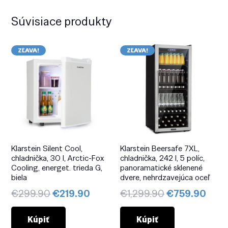
Súvisiace produkty
ZĽAVA!
ZĽAVA!
Klarstein Silent Cool,
Klarstein Beersafe 7XL,
chladnička, 30 l, Arctic-Fox
chladnička, 242 l, 5 políc,
Cooling, energet. trieda G,
panoramatické sklenené
biela
dvere, nehrdzavejúca oceľ
Pôvodná
Aktuálna
Pôvodná
Aktu
€
299.90
€
219.90
€
1,299.90
€
759.90
cena
cena
cena
cena
bola:
je:
bola:
je:
Kúpiť
Kúpiť