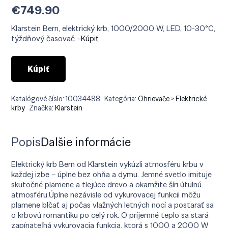
€
749.90
Klarstein Bern, elektrický krb, 1000/2000 W, LED, 10-30°C,
týždňový časovač –
Kúpiť
Kúpiť
Katalógové číslo:
10034488
Kategória:
Ohrievače > Elektrické
krby
Značka:
Klarstein
Popis
Ďalšie informácie
Elektrický krb Bern od Klarstein vykúzli atmosféru krbu v
každej izbe – úplne bez ohňa a dymu. Jemné svetlo imituje
skutočné plamene a tlejúce drevo a okamžite šíri útulnú
atmosféru.Úplne nezávisle od vykurovacej funkcii môžu
plamene blčať aj počas vlažných letných nocí a postarať sa
o krbovú romantiku po celý rok. O príjemné teplo sa stará
zapínateľná vykurovacia funkcia, ktorá s 1000 a 2000 W