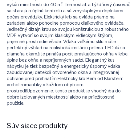
vykúri miestnosti do 40 m². Termostat a týždňový časovač
sa starajú o úplnú kontrolu a sú zmysluplnými doplnkami
počas prevádzky. Elektrický krb sa ovláda priamo na
zariadení alebo pohodlne pomocou diaľkového ovládača.
Jedinečný dizajn krbu so svojou konštrukciou z robustného
MDF, vytvorí so svojim klasickým vidieckym štýlom,
príjemné prostredie všade. Vďaka veľkému sklu máte
perfektný výhľad na realistickú imitáciu polena. LED ilúzia
plameňa okamžite prináša pocit praskajúceho ohňa v krbe,
úplne bez ohňa a nepríjemných sadzí. Elegantný kus
nábytku je tiež bezpečný a energeticky úsporný vďaka
zabudovanej detekcii otvoreného okna a integrovanej
ochrane pred prehriatím.Elektrický krb Bern od Klarstein:
vrchol romantiky v každom obytnom
prostredí!Upozornenie: tento produkt je vhodný iba do
dobre izolovaných miestností alebo na príležitostné
použitie.
Súvisiace produkty