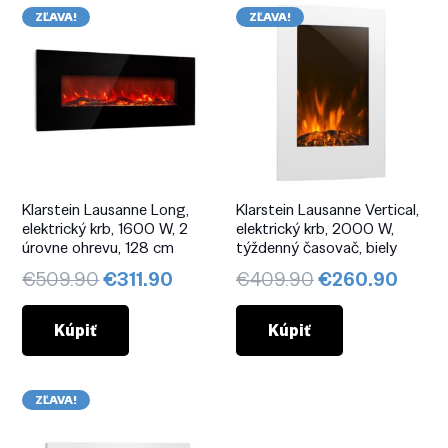
ZĽAVA!
ZĽAVA!
Klarstein Lausanne Long,
Klarstein Lausanne Vertical,
elektrický krb, 1600 W, 2
elektrický krb, 2000 W,
úrovne ohrevu, 128 cm
týždenný časovač, biely
Pôvodná
Aktuálna
Pôvodná
Aktuá
€
509.90
€
311.90
€
409.90
€
260.90
cena
cena
cena
cena
bola:
je:
bola:
je:
Kúpiť
Kúpiť
€509.90.
€311.90.
€409.90.
€260
ZĽAVA!