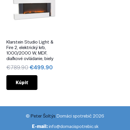
Klarstein Studio Light &
Fire 2, elektrický krb,
1000/2000 W, MDF,
diaľkové ovládanie, biely
Pôvodná
Aktuálna
€
789.90
€
499.90
cena
cena
bola:
je:
Kúpiť
€789.90.
€499.90.
©
Peter Šoltýs
Domáci spotrebič 2026
E-mail:
info@domacispotrebic.sk