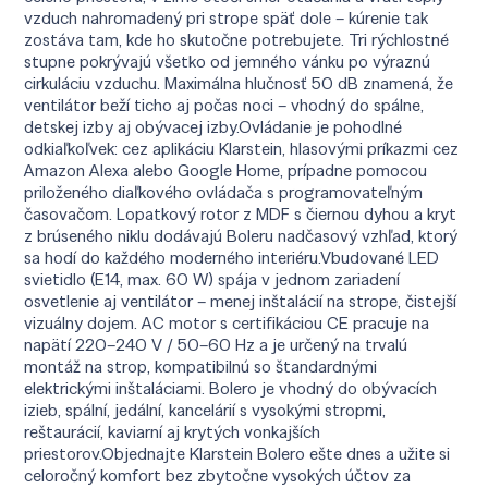
vzduch nahromadený pri strope späť dole – kúrenie tak
zostáva tam, kde ho skutočne potrebujete. Tri rýchlostné
stupne pokrývajú všetko od jemného vánku po výraznú
cirkuláciu vzduchu. Maximálna hlučnosť 50 dB znamená, že
ventilátor beží ticho aj počas noci – vhodný do spálne,
detskej izby aj obývacej izby.Ovládanie je pohodlné
odkiaľkoľvek: cez aplikáciu Klarstein, hlasovými príkazmi cez
Amazon Alexa alebo Google Home, prípadne pomocou
priloženého diaľkového ovládača s programovateľným
časovačom. Lopatkový rotor z MDF s čiernou dyhou a kryt
z brúseného niklu dodávajú Boleru nadčasový vzhľad, ktorý
sa hodí do každého moderného interiéru.Vbudované LED
svietidlo (E14, max. 60 W) spája v jednom zariadení
osvetlenie aj ventilátor – menej inštalácií na strope, čistejší
vizuálny dojem. AC motor s certifikáciou CE pracuje na
napätí 220–240 V / 50–60 Hz a je určený na trvalú
montáž na strop, kompatibilnú so štandardnými
elektrickými inštaláciami. Bolero je vhodný do obývacích
izieb, spální, jedální, kancelárií s vysokými stropmi,
reštaurácií, kaviarní aj krytých vonkajších
priestorov.Objednajte Klarstein Bolero ešte dnes a užite si
celoročný komfort bez zbytočne vysokých účtov za