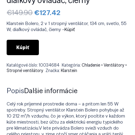
Pôvodná
Aktuálna
€
149.90
€
127.42
cena
cena
bola:
je:
Klarstein Bolero, 2 v 1 stropný ventilátor, 134 cm, svetlo, 55
€149.90.
€127.42.
W, diaľkový ovládač, čierny –
Kúpiť
Kúpiť
Katalógové číslo:
10034684
Kategória:
Chladenie > Ventilátory >
Stropné ventilátory
Značka:
Klarstein
Popis
Ďalšie informácie
Celý rok príjemné prostredie doma – a pritom len 55 W
spotreby. Stropný ventilátor Klarstein Bolero pohybuje až
10 212 m³/h vzduchu, čo je výkon, ktorý pocítite v každom
kúte miestnosti, bez účtu za elektrickú energiu typického
pre klimatizáciu.V lete privádza Bolero svieži vzduch do
celého priestoru, v zime otočí smer otáčania a vráti teplý