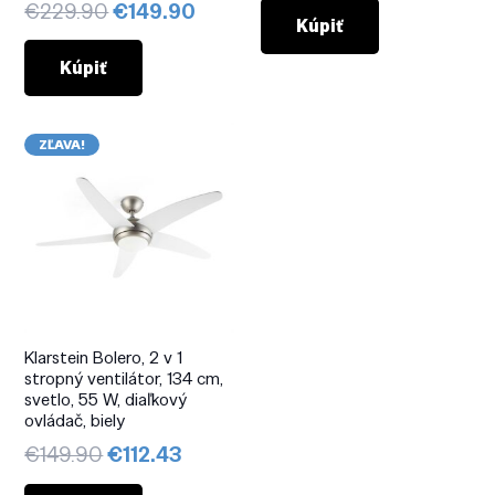
Pôvodná
Aktuálna
€
229.90
€
149.90
bola:
je:
Kúpiť
cena
cena
€219.90.
€139.9
bola:
je:
Kúpiť
€229.90.
€149.90.
ZĽAVA!
Klarstein Bolero, 2 v 1
stropný ventilátor, 134 cm,
svetlo, 55 W, diaľkový
ovládač, biely
Pôvodná
Aktuálna
€
149.90
€
112.43
cena
cena