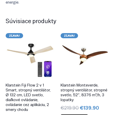
energie.
Súvisiace produkty
ZĽAVA!
ZĽAVA!
Klarstein Fiji Flow 2 v 1
Klarstein Monteverde,
Smart, stropný ventilátor,
stropný ventilátor, stropné
Ø 132 cm, LED svetlo,
svetlo, 52″, 8376 m³/h, 3
diaľkové ovládanie,
lopatky
ovládanie cez aplikáciu, 2
Pôvodná
Aktuál
€
219.90
€
139.90
smery chodu
cena
cena