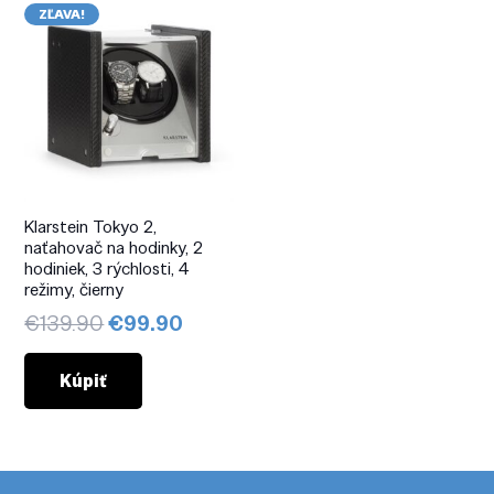
ZĽAVA!
Klarstein Tokyo 2,
naťahovač na hodinky, 2
hodiniek, 3 rýchlosti, 4
režimy, čierny
Pôvodná
Aktuálna
€
139.90
€
99.90
cena
cena
bola:
je:
Kúpiť
€139.90.
€99.90.