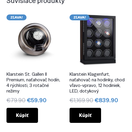
Súvisiace produkty
ZĽAVA!
ZĽAVA!
Klarstein St. Gallen ll
Klarstein Klagenfurt,
Premium, naťahovač hodín,
naťahovač na hodinky, chod
4 rýchlosti, 3 rotačné
vľavo-vpravo, 12 hodiniek,
režimy
LED, dotykový
Pôvodná
Aktuálna
Pôvodná
Aktu
€
79.90
€
59.90
€
1,169.90
€
839.90
cena
cena
cena
cena
bola:
je:
bola:
je:
Kúpiť
Kúpiť
€79.90.
€59.90.
€1,169.90.
€839