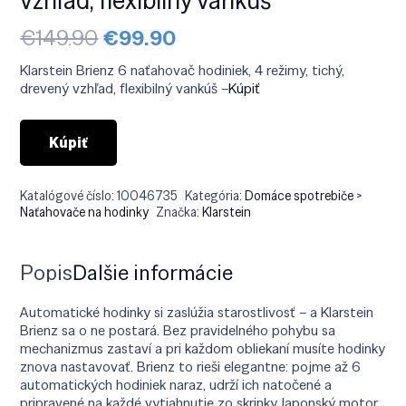
Pôvodná
Aktuálna
€
149.90
€
99.90
cena
cena
bola:
je:
Klarstein Brienz 6 naťahovač hodiniek, 4 režimy, tichý,
€149.90.
€99.90.
drevený vzhľad, flexibilný vankúš –
Kúpiť
Kúpiť
Katalógové číslo:
10046735
Kategória:
Domáce spotrebiče >
Naťahovače na hodinky
Značka:
Klarstein
Popis
Ďalšie informácie
Automatické hodinky si zaslúžia starostlivosť – a Klarstein
Brienz sa o ne postará. Bez pravidelného pohybu sa
mechanizmus zastaví a pri každom obliekaní musíte hodinky
znova nastavovať. Brienz to rieši elegantne: pojme až 6
automatických hodiniek naraz, udrží ich natočené a
pripravené na každé vytiahnutie zo skrinky.Japonský motor