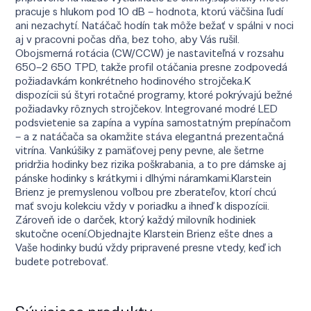
pracuje s hlukom pod 10 dB – hodnota, ktorú väčšina ľudí
ani nezachytí. Natáčač hodín tak môže bežať v spálni v noci
aj v pracovni počas dňa, bez toho, aby Vás rušil.
Obojsmerná rotácia (CW/CCW) je nastaviteľná v rozsahu
650–2 650 TPD, takže profil otáčania presne zodpovedá
požiadavkám konkrétneho hodinového strojčeka.K
dispozícii sú štyri rotačné programy, ktoré pokrývajú bežné
požiadavky rôznych strojčekov. Integrované modré LED
podsvietenie sa zapína a vypína samostatným prepínačom
– a z natáčača sa okamžite stáva elegantná prezentačná
vitrína. Vankúšiky z pamäťovej peny pevne, ale šetrne
pridržia hodinky bez rizika poškrabania, a to pre dámske aj
pánske hodinky s krátkymi i dlhými náramkami.Klarstein
Brienz je premyslenou voľbou pre zberateľov, ktorí chcú
mať svoju kolekciu vždy v poriadku a ihneď k dispozícii.
Zároveň ide o darček, ktorý každý milovník hodiniek
skutočne ocení.Objednajte Klarstein Brienz ešte dnes a
Vaše hodinky budú vždy pripravené presne vtedy, keď ich
budete potrebovať.