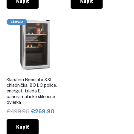
bola:
je:
bola:
je:
Kúpiť
Kúpiť
€299.90.
€189.90.
€699.90.
€439
ZĽAVA!
Klarstein Beersafe XXL,
chladnička, 80 l, 3 police,
energet. trieda E,
panoramatické sklenené
dvierka
Pôvodná
Aktuálna
€
499.90
€
269.90
cena
cena
bola:
je:
Kúpiť