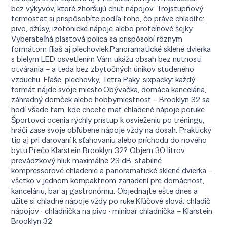
bez výkyvov, ktoré zhoršujú chuť nápojov. Trojstupňový
termostat si prispôsobíte podľa toho, čo práve chladíte:
pivo, džúsy, izotonické nápoje alebo proteínové šejky.
Vyberateľná plastová polica sa prispôsobí rôznym
formátom fliaš aj plechoviek.Panoramatické sklené dvierka
s bielym LED osvetlením Vám ukážu obsah bez nutnosti
otvárania – a teda bez zbytočných únikov studeného
vzduchu. Fľaše, plechovky, Tetra Paky, sixpacky: každý
formát nájde svoje miesto.Obývačka, domáca kancelária,
záhradný domček alebo hobbymiestnosť – Brooklyn 32 sa
hodí všade tam, kde chcete mať chladené nápoje poruke.
Športovci ocenia rýchly prístup k osvieženiu po tréningu,
hráči zase svoje obľúbené nápoje vždy na dosah. Praktický
tip aj pri darovaní k sťahovaniu alebo príchodu do nového
bytu.Prečo Klarstein Brooklyn 32? Objem 30 litrov,
prevádzkový hluk maximálne 23 dB, stabilné
kompressorové chladenie a panoramatické sklené dvierka –
všetko v jednom kompaktnom zariadení pre domácnosť,
kanceláriu, bar aj gastronómiu. Objednajte ešte dnes a
užite si chladné nápoje vždy po ruke.Kľúčové slová: chladič
nápojov · chladnička na pivo · minibar chladnička – Klarstein
Brooklyn 32