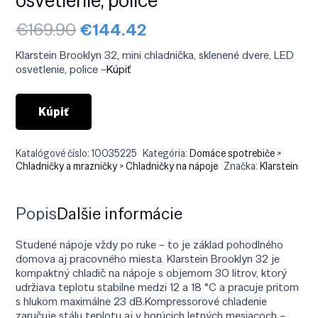
Pôvodná
Aktuálna
€
169.90
€
144.42
cena
cena
bola:
je:
Klarstein Brooklyn 32, mini chladnička, sklenené dvere, LED
€169.90.
€144.42.
osvetlenie, police –
Kúpiť
Kúpiť
Katalógové číslo:
10035225
Kategória:
Domáce spotrebiče >
Chladničky a mrazničky > Chladničky na nápoje
Značka:
Klarstein
Popis
Ďalšie informácie
Studené nápoje vždy po ruke – to je základ pohodlného
domova aj pracovného miesta. Klarstein Brooklyn 32 je
kompaktný chladič na nápoje s objemom 30 litrov, ktorý
udržiava teplotu stabilne medzi 12 a 18 °C a pracuje pritom
s hlukom maximálne 23 dB.Kompressorové chladenie
zaručuje stálu teplotu aj v horúcich letných mesiacoch –