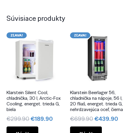
Súvisiace produkty
ZĽAVA!
ZĽAVA!
Klarstein Silent Cool,
Klarstein Beerlager 56,
chladnička, 30 l, Arctic-Fox
chladnička na nápoje, 56 l,
Cooling, energet. trieda G,
20 fliaš, energet. trieda G,
biela
nehrdzavejúca oceľ, čierna
Pôvodná
Aktuálna
Pôvodná
Aktuá
€
299.90
€
189.90
€
699.90
€
439.90
cena
cena
cena
cena