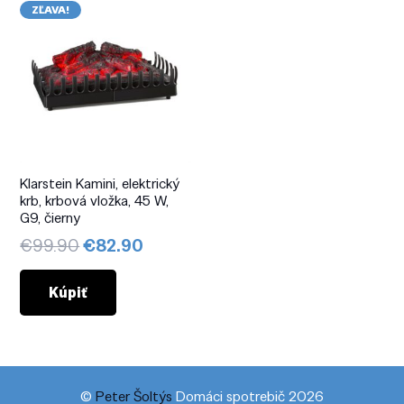
ZĽAVA!
Klarstein Kamini, elektrický
krb, krbová vložka, 45 W,
G9, čierny
Pôvodná
Aktuálna
€
99.90
€
82.90
cena
cena
bola:
je:
Kúpiť
€99.90.
€82.90.
©
Peter Šoltýs
Domáci spotrebič 2026