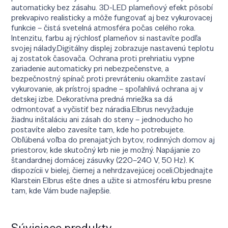
automaticky bez zásahu. 3D-LED plameňový efekt pôsobí
prekvapivo realisticky a môže fungovať aj bez vykurovacej
funkcie – čistá svetelná atmosféra počas celého roka.
Intenzitu, farbu aj rýchlosť plameňov si nastavíte podľa
svojej nálady.Digitálny displej zobrazuje nastavenú teplotu
aj zostatok časovača. Ochrana proti prehriatiu vypne
zariadenie automaticky pri nebezpečenstve, a
bezpečnostný spínač proti prevráteniu okamžite zastaví
vykurovanie, ak prístroj spadne – spoľahlivá ochrana aj v
detskej izbe. Dekoratívna predná mriežka sa dá
odmontovať a vyčistiť bez náradia.Elbrus nevyžaduje
žiadnu inštaláciu ani zásah do steny – jednoducho ho
postavíte alebo zavesíte tam, kde ho potrebujete.
Obľúbená voľba do prenajatých bytov, rodinných domov aj
priestorov, kde skutočný krb nie je možný. Napájanie zo
štandardnej domácej zásuvky (220–240 V, 50 Hz). K
dispozícii v bielej, čiernej a nehrdzavejúcej oceli.Objednajte
Klarstein Elbrus ešte dnes a užite si atmosféru krbu presne
tam, kde Vám bude najlepšie.
Súvisiace produkty