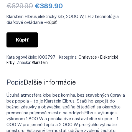
Pôvodná
Aktuálna
€
629.90
€
389.90
cena
cena
bola:
je:
Klarstein Elbrus,elektrický krb, 2000 W, LED technológia,
€629.90.
€389.90.
diaľkové ovládanie –
Kúpiť
Kúpiť
Katalógové číslo:
10037971
Kategória:
Ohrievače > Elektrické
krby
Značka:
Klarstein
Popis
Ďalšie informácie
Útulná atmosféra krbu bez komína, bez stavebných úprav a
bez popola – to je Klarstein Elbrus. Stačí ho zapojiť do
bežnej zásuvky a obývačka, spálňa či jedáleň sa okamžite
premení na príjemné miesto na oddych.Elbrus vykuruje s
výkonom 1 800 W a ponúka dve nastaviteľné stupne – 1
000 W pre jemné teplo a 2 000 W pre rýchle vyhriatie
priestoru. Vstavaný termostat udržuje zvolenú teplotu