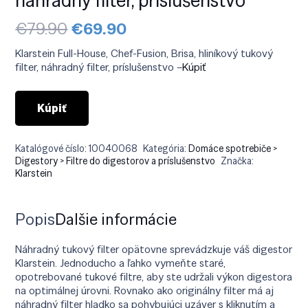
Pôvodná
Aktuálna
€
79.90
€
69.90
cena
cena
bola:
je:
Klarstein Full-House, Chef-Fusion, Brisa, hliníkový tukový
€79.90.
€69.90.
filter, náhradný filter, príslušenstvo –
Kúpiť
Kúpiť
Katalógové číslo:
10040068
Kategória:
Domáce spotrebiče >
Digestory > Filtre do digestorov a príslušenstvo
Značka:
Klarstein
Popis
Ďalšie informácie
Náhradný tukový filter opätovne sprevádzkuje váš digestor
Klarstein. Jednoducho a ľahko vymeňte staré,
opotrebované tukové filtre, aby ste udržali výkon digestora
na optimálnej úrovni. Rovnako ako originálny filter má aj
náhradný filter hladko sa pohybujúci uzáver s kliknutím a