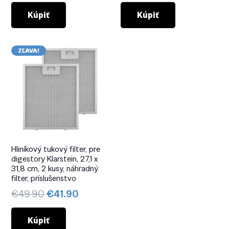
cena
cena
bola:
je:
Kúpiť
Kúpiť
€29.90.
€28.90.
ZĽAVA!
Hliníkový tukový filter, pre
digestory Klarstein, 27,1 x
31,8 cm, 2 kusy, náhradný
filter, príslušenstvo
Pôvodná
Aktuálna
€
49.90
€
41.90
cena
cena
bola:
je:
Kúpiť