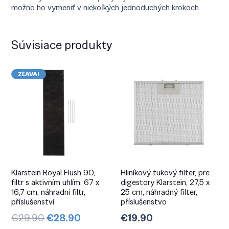
možno ho vymeniť v niekoľkých jednoduchých krokoch.
Súvisiace produkty
ZĽAVA!
Klarstein Royal Flush 90,
Hliníkový tukový filter, pre
filtr s aktivním uhlím, 67 x
digestory Klarstein, 27,5 x
16,7 cm, náhradní filtr,
25 cm, náhradný filter,
příslušenství
příslušenstvo
Pôvodná
Aktuálna
€
29.90
€
28.90
€
19.90