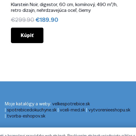
Klarstein Noir, digestor, 60 cm, komínový, 490 m³/h,
retro dizajn, nehrdzavejúca oceľ, čierny
Pôvodná
Aktuálna
€
299.90
€
189.90
cena
cena
bola:
je:
Kúpiť
€299.90.
€189.90.
Moje katalógy a weby:
velkespotrebice.sk
|
spotrebicedokuchyne.sk
|
vceli-med.sk
|
vytvorenieeshopu.sk
|
tvorba-eshopov.sk
sti a bezpečnej prevádzke web stránok. Používaním stránok vyjadrujete súhlas s