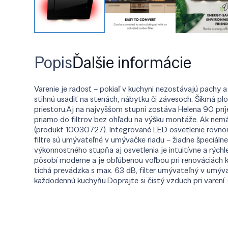
Popis
Ďalšie informácie
Varenie je radosť – pokiaľ v kuchyni nezostávajú pachy
stihnú usadiť na stenách, nábytku či závesoch. Šikmá p
priestoru.Aj na najvyššom stupni zostáva Helena 90 prí
priamo do filtrov bez ohľadu na výšku montáže. Ak nemát
(produkt 10030727). Integrované LED osvetlenie rovnome
filtre sú umývateľné v umývačke riadu – žiadne špeciál
výkonnostného stupňa aj osvetlenia je intuitívne a rých
pôsobí moderne a je obľúbenou voľbou pri renováciách 
tichá prevádzka s max. 63 dB, filter umývateľný v umýva
každodennú kuchyňu.Doprajte si čistý vzduch pri varení