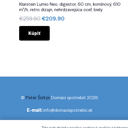
Klarstein Lumio Neo, digestor, 60 cm, komínový, 610
m³/h, retro dizajn, nehrdzavejúca oceľ, biely
Pôvodná
Aktuálna
€
259.90
€
209.90
cena
cena
bola:
je:
Kúpiť
€259.90.
€209.90.
©
Peter Šoltýs
Domáci spotrebič 2026
E-mail:
info@domacispotrebic.sk
Táto web stránka používa cookies k analýze návštevno