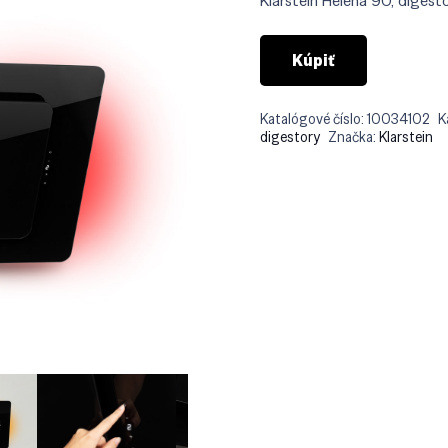
Klarstein Helena 90, digesto
€27
Kúpiť
Katalógové číslo:
10034102
K
digestory
Značka:
Klarstein