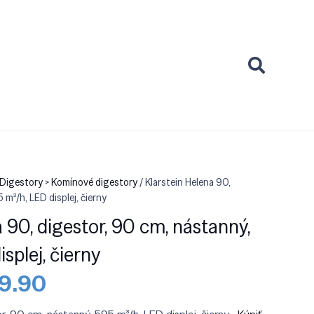
Digestory > Komínové digestory
/ Klarstein Helena 90,
 m³/h, LED displej, čierny
 90, digestor, 90 cm, nástanný,
splej, čierny
odná
Aktuálna
9.90
a
cena
:
je: