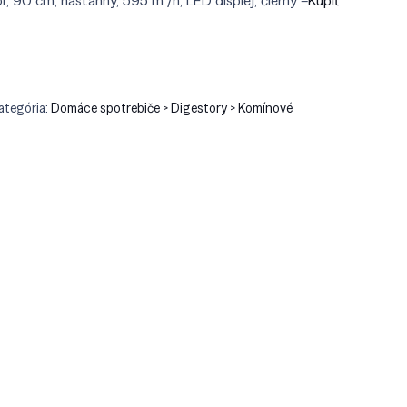
r, 90 cm, nástanný, 595 m³/h, LED displej, čierny –
Kúpiť
9.90.
€199.90.
ategória:
Domáce spotrebiče > Digestory > Komínové