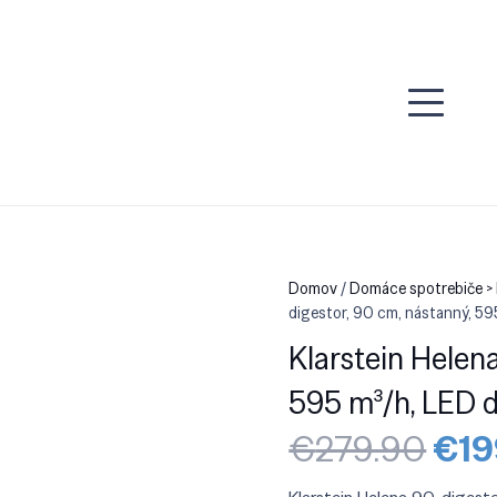
Domov
/
Domáce spotrebiče > 
digestor, 90 cm, nástanný, 595
Klarstein Helena
595 m³/h, LED di
Pôv
€
279.90
€
19
cen
bola