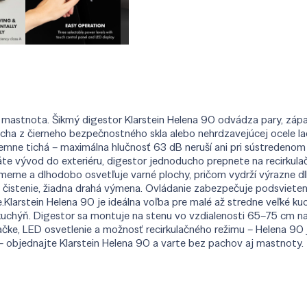
 a mastnota. Šikmý digestor Klarstein Helena 90 odvádza pary, záp
locha z čierneho bezpečnostného skla alebo nehrdzavejúcej ocele 
jemne tichá – maximálna hlučnosť 63 dB neruší ani pri sústredenom
e vývod do exteriéru, digestor jednoducho prepnete na recirkulačný
rne a dlhodobo osvetľuje varné plochy, pričom vydrží výrazne dlh
ne čistenie, žiadna drahá výmena. Ovládanie zabezpečuje podsviete
le.Klarstein Helena 90 je ideálna voľba pre malé až stredne veľké 
kuchýň. Digestor sa montuje na stenu vo vzdialenosti 65–75 cm n
čke, LED osvetlenie a možnosť recirkulačného režimu – Helena 90 
 – objednajte Klarstein Helena 90 a varte bez pachov aj mastnoty.