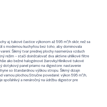
achy aj tukové častice výkonom až 595 m³/h skôr, než sa
ladí s modernou kuchyňou bez toho, aby dominovala
 varení. Šikmý tvar prednej plochy nasmerúva vzduch
 režim – stačí doinštalovať dva aktívne uhlíkové filtre
šie ako bežné halogénové žiarovky.Hliníkové tukové
ný dotykový panel priamo na digestore: nastavenie
kuchyne so štandardnou výškou stropu. Šikmý dizajn
ad varnou plochou.Stručne povedané: výkon 595 m³/h,
je spoľahlivý a nenáročný na údržbu digestor pre