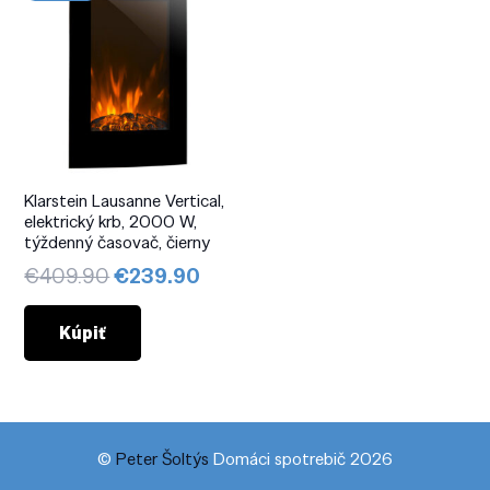
Klarstein Lausanne Vertical,
elektrický krb, 2000 W,
týždenný časovač, čierny
Pôvodná
Aktuálna
€
409.90
€
239.90
cena
cena
bola:
je:
Kúpiť
€409.90.
€239.90.
©
Peter Šoltýs
Domáci spotrebič 2026