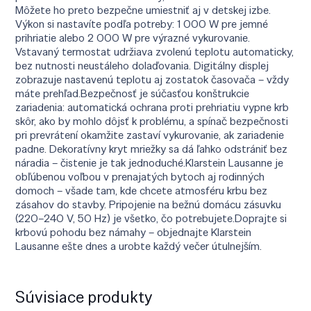
Môžete ho preto bezpečne umiestniť aj v detskej izbe.
Výkon si nastavíte podľa potreby: 1 000 W pre jemné
prihriatie alebo 2 000 W pre výrazné vykurovanie.
Vstavaný termostat udržiava zvolenú teplotu automaticky,
bez nutnosti neustáleho dolaďovania. Digitálny displej
zobrazuje nastavenú teplotu aj zostatok časovača – vždy
máte prehľad.Bezpečnosť je súčasťou konštrukcie
zariadenia: automatická ochrana proti prehriatiu vypne krb
skôr, ako by mohlo dôjsť k problému, a spínač bezpečnosti
pri prevrátení okamžite zastaví vykurovanie, ak zariadenie
padne. Dekoratívny kryt mriežky sa dá ľahko odstrániť bez
náradia – čistenie je tak jednoduché.Klarstein Lausanne je
obľúbenou voľbou v prenajatých bytoch aj rodinných
domoch – všade tam, kde chcete atmosféru krbu bez
zásahov do stavby. Pripojenie na bežnú domácu zásuvku
(220–240 V, 50 Hz) je všetko, čo potrebujete.Doprajte si
krbovú pohodu bez námahy – objednajte Klarstein
Lausanne ešte dnes a urobte každý večer útulnejším.
Súvisiace produkty