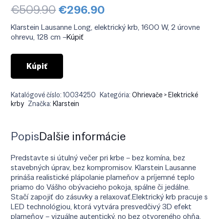
Pôvodná
Aktuálna
€
509.90
€
296.90
cena
cena
bola:
je:
Klarstein Lausanne Long, elektrický krb, 1600 W, 2 úrovne
€509.90.
€296.90.
ohrevu, 128 cm –
Kúpiť
Kúpiť
Katalógové číslo:
10034250
Kategória:
Ohrievače > Elektrické
krby
Značka:
Klarstein
Popis
Ďalšie informácie
Predstavte si útulný večer pri krbe – bez komína, bez
stavebných úprav, bez kompromisov. Klarstein Lausanne
prináša realistické plápolanie plameňov a príjemné teplo
priamo do Vášho obývacieho pokoja, spálne či jedálne.
Stačí zapojiť do zásuvky a relaxovať.Elektrický krb pracuje s
LED technológiou, ktorá vytvára presvedčivý 3D efekt
plameňov – vizuálne autentický, no bez otvoreného ohňa.