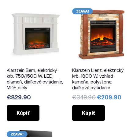
ZĽAVA!
Klarstein Bern, elektrický
Klarstein Lienz, elektrický
krb, 750/1500 W, LED
krb, 1800 W, vzhľad
plameň, diaľkové ovládanie,
kameňa, polystone,
MDF, biely
diaľkové ovládanie
Pôvodná
Aktuá
€
829.90
€
349.90
€
209.90
cena
cena
bola:
je:
Kúpiť
Kúpiť
€349.90.
€209
ZĽAVA!