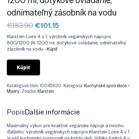
odnímateľný zásobník na vodu
Pôvodná
Aktuálna
€
183.90
€
101.15
cena
cena
bola:
je:
Klarstein Loire 4 v 1, výrobník vegánskych nápojov,
€183.90.
€101.15.
800/1200 W, 1200 ml, dotykové ovládanie, odnímateľný
zásobník na vodu –
Kúpiť
Kúpiť
Katalógové číslo:
10045630
Kategória:
Kuchynské spotrebiče >
Mixéry
Značka:
Klarstein
Popis
Ďalšie informácie
Maximálny výkon pre kvalitné vegánske nápoje a mnoho
ďalšieho: výrobník vegánskych nápojov Klarstein Loire 4 v 1
je váš kuchynský pomocník na každý deň. Vďaka funkcii 4 v