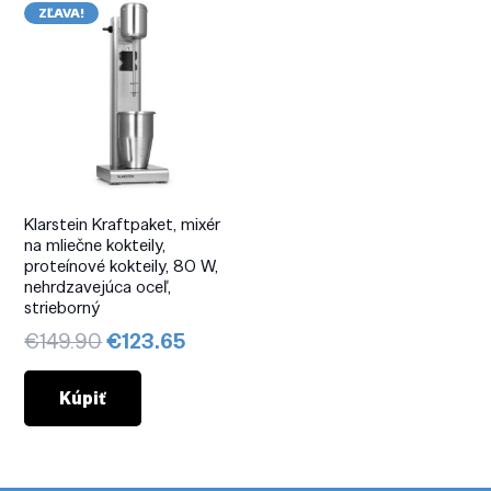
ZĽAVA!
Klarstein Kraftpaket, mixér
na mliečne kokteily,
proteínové kokteily, 80 W,
nehrdzavejúca oceľ,
strieborný
Pôvodná
Aktuálna
€
149.90
€
123.65
cena
cena
bola:
je:
Kúpiť
€149.90.
€123.65.