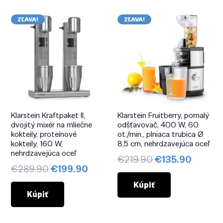
ZĽAVA!
ZĽAVA!
Klarstein Kraftpaket II,
Klarstein Fruitberry, pomalý
dvojitý mixér na mliečne
odšťavovač, 400 W, 60
kokteily, proteínové
ot./min., plniaca trubica Ø
kokteily, 160 W,
8,5 cm, nehrdzavejúca oceľ
nehrdzavejúca oceľ
Pôvodná
Aktuál
€
219.90
€
135.90
Pôvodná
Aktuálna
€
289.90
€
199.90
cena
cena
cena
cena
bola:
je:
Kúpiť
bola:
je:
Kúpiť
€219.90.
€135.9
€289.90.
€199.90.