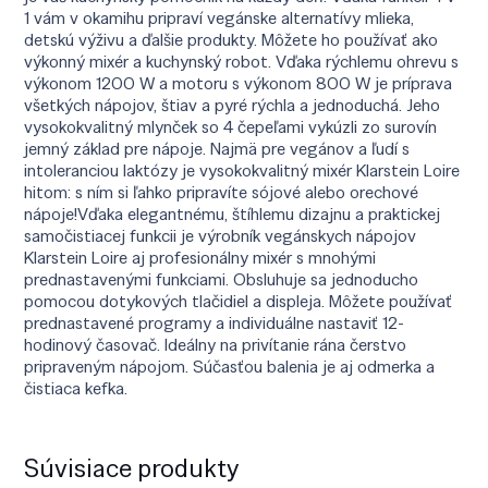
1 vám v okamihu pripraví vegánske alternatívy mlieka,
detskú výživu a ďalšie produkty. Môžete ho používať ako
výkonný mixér a kuchynský robot. Vďaka rýchlemu ohrevu s
výkonom 1200 W a motoru s výkonom 800 W je príprava
všetkých nápojov, štiav a pyré rýchla a jednoduchá. Jeho
vysokokvalitný mlynček so 4 čepeľami vykúzli zo surovín
jemný základ pre nápoje. Najmä pre vegánov a ľudí s
intoleranciou laktózy je vysokokvalitný mixér Klarstein Loire
hitom: s ním si ľahko pripravíte sójové alebo orechové
nápoje!Vďaka elegantnému, štíhlemu dizajnu a praktickej
samočistiacej funkcii je výrobník vegánskych nápojov
Klarstein Loire aj profesionálny mixér s mnohými
prednastavenými funkciami. Obsluhuje sa jednoducho
pomocou dotykových tlačidiel a displeja. Môžete používať
prednastavené programy a individuálne nastaviť 12-
hodinový časovač. Ideálny na privítanie rána čerstvo
pripraveným nápojom. Súčasťou balenia je aj odmerka a
čistiaca kefka.
Súvisiace produkty