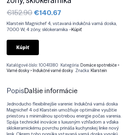
Pôvodná
Aktuálna
€
152.90
€
140.67
cena
cena
bola:
je:
Klarstein Magnichef 4, vstavaná indukčná varná doska,
€152.90.
€140.67.
7000 W, 4 zóny, sklokeramika –
Kúpiť
Kúpiť
Katalógové číslo:
10041380
Kategória:
Domáce spotrebiče >
Varné dosky > Indukčné varné dosky
Značka:
Klarstein
Popis
Ďalšie informácie
Jednoducho flexibilnejšie varenie: Indukčná varná doska
Magnichef 4 od Klarstein umožňuje optimálne využitie
priestoru s minimálnou spotrebou energie počas varenia.
Spája technické inovácie s luxusným vzhľadom a vďaka
sklokeramickému povrchu prináša kuchynskej linke nový
lesk. Okrem toho ponúka vstavaná varná doska vysokú