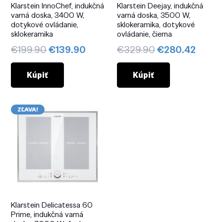
Klarstein InnoChef, indukčná
Klarstein Deejay, indukčná
varná doska, 3400 W,
varná doska, 3500 W,
dotykové ovládanie,
sklokeramika, dotykové
sklokeramika
ovládanie, čierna
Pôvodná
Aktuálna
Pôvodná
Aktuá
€
199.90
€
139.90
€
329.90
€
280.42
cena
cena
cena
cena
bola:
je:
bola:
je:
Kúpiť
Kúpiť
€199.90.
€139.90.
€329.90.
€280.
ZĽAVA!
Klarstein Delicatessa 60
Prime, indukčná varná