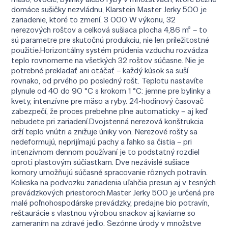
domáce sušičky nezvládnu, Klarstein Master Jerky 500 je
zariadenie, ktoré to zmení. 3 000 W výkonu, 32
nerezových roštov a celková sušiaca plocha 4,86 m² – to
sú parametre pre skutočnú produkciu, nie len príležitostné
použitie.Horizontálny systém prúdenia vzduchu rozvádza
teplo rovnomerne na všetkých 32 roštov súčasne. Nie je
potrebné prekladať ani otáčať – každý kúsok sa suší
rovnako, od prvého po posledný rošt. Teplotu nastavíte
plynule od 40 do 90 °C s krokom 1 °C: jemne pre bylinky a
kvety, intenzívne pre mäso a ryby. 24-hodinový časovač
zabezpečí, že proces prebehne plne automaticky – aj keď
nebudete pri zariadení.Dvojstenná nerezová konštrukcia
drží teplo vnútri a znižuje úniky von. Nerezové rošty sa
nedeformujú, neprijímajú pachy a ľahko sa čistia – pri
intenzívnom dennom používaní je to podstatný rozdiel
oproti plastovým súčiastkam. Dve nezávislé sušiace
komory umožňujú súčasné spracovanie rôznych potravín.
Kolieska na podvozku zariadenia uľahčia presun aj v tesných
prevádzkových priestoroch.Master Jerky 500 je určená pre
malé poľnohospodárske prevádzky, predajne bio potravín,
reštaurácie s vlastnou výrobou snackov aj kaviarne so
zameraním na zdravé jedlo. Sezónne úrody v množstve