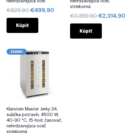
nehrdzavejúca oceľ
nehrdzavejúca oceľ,
strieborná
Pôvodná
Aktuálna
€
829.90
€
499.90
Pôvodná
Ak
€
3,859.90
€
2,314.90
cena
cena
cena
ce
bola:
je:
Kúpiť
bola:
je:
Kúpiť
€829.90.
€499.90.
€3,859.90.
€2
ZĽAVA!
Klarstein Master Jerky 24,
sušička potravín, 4500 W,
40-90 °C, 15-hod. časovač,
nehrdzavejúca oceľ,
strieborná