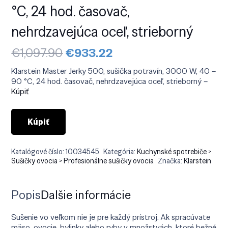
°C, 24 hod. časovač,
nehrdzavejúca oceľ, strieborný
Pôvodná
Aktuálna
€
1,097.90
€
933.22
cena
cena
bola:
je:
Klarstein Master Jerky 500, sušička potravín, 3000 W, 40 –
€1,097.90.
€933.22.
90 °C, 24 hod. časovač, nehrdzavejúca oceľ, strieborný –
Kúpiť
Kúpiť
Katalógové číslo:
10034545
Kategória:
Kuchynské spotrebiče >
Sušičky ovocia > Profesionálne sušičky ovocia
Značka:
Klarstein
Popis
Ďalšie informácie
Sušenie vo veľkom nie je pre každý prístroj. Ak spracúvate
mäso, ovocie, bylinky alebo ryby v množstvách, ktoré bežné