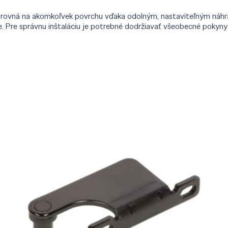
 a rovná na akomkoľvek povrchu vďaka odolným, nastaviteľným náhr
e. Pre správnu inštaláciu je potrebné dodržiavať všeobecné pokyn