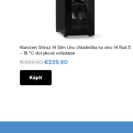
Klarstein Shiraz 14 Slim Uno chladnička na víno 14 fliaš 5
– 18 °C dotykové ovládanie
Pôvodná
Aktuálna
€
369.90
€
239.90
cena
cena
bola:
je:
Kúpiť
€369.90.
€239.90.