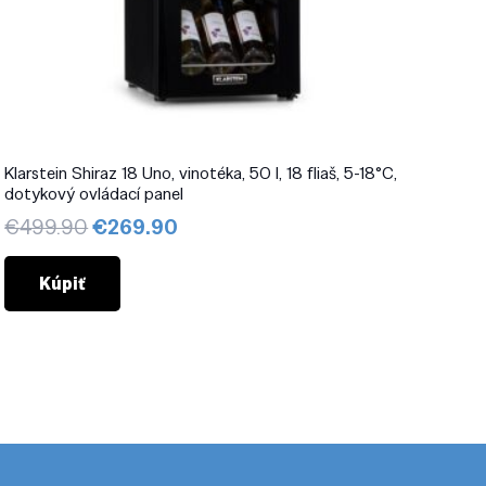
Klarstein Shiraz 18 Uno, vinotéka, 50 l, 18 fliaš, 5-18°C,
dotykový ovládací panel
Pôvodná
Aktuálna
€
499.90
€
269.90
cena
cena
bola:
je:
Kúpiť
€499.90.
€269.90.