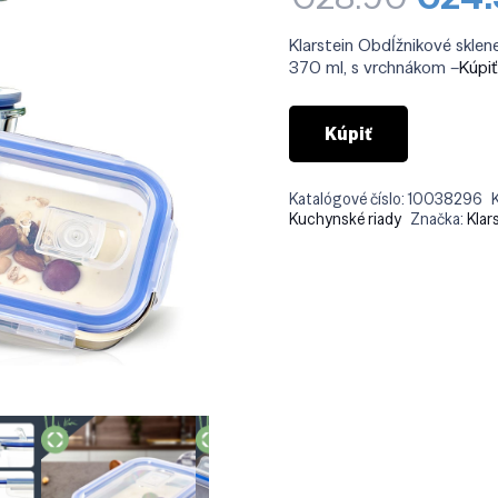
cena
bola:
Klarstein Obdĺžnikové sklen
€28.
370 ml, s vrchnákom –
Kúpi
Kúpiť
Katalógové číslo:
10038296
Kuchynské riady
Značka:
Klar