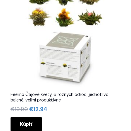
Feelino Čajové kvety, 6 rôznych odrôd, jednotlivo
balené, veľmi produktívne
Pôvodná
Aktuálna
€
19.90
€
12.94
cena
cena
bola:
je:
Kúpiť