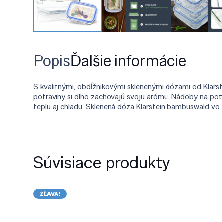
Popis
Ďalšie informácie
S kvalitnými, obdĺžnikovými sklenenými dózami od Klars
potraviny si dlho zachovajú svoju arómu. Nádoby na po
teplu aj chladu. Sklenená dóza Klarstein bambuswald vo 
Súvisiace produkty
ZĽAVA!