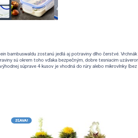
tein bambuswaldu zostanú jedlá aj potraviny dlho čerstvé. Vrchnák
traviny sú okrem toho vďaka bezpečným, dobre tesniacim uzáverom
výhodnej súprave 4 kusov je vhodná do rúry alebo mikrovlnky (bez v
ZĽAVA!