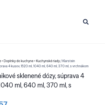
 > Doplnky do kuchyne > Kuchynské riady
/ Klarstein
prava 4 kusov, 1520 ml, 1040 ml, 640 ml, 370 ml, s vrchnákom
nikové sklenené dózy, súprava 4
1040 ml, 640 ml, 370 ml, s
dná
Aktuálna
57