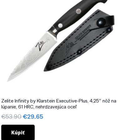
Zelite Infinity by Klarstein Executive-Plus, 4,25″ nôž na
lúpanie, 61 HRC, nehrdzavejúca oceľ
Pôvodná
Aktuálna
€
53.90
€
29.65
cena
cena
bola:
je:
Kúpiť