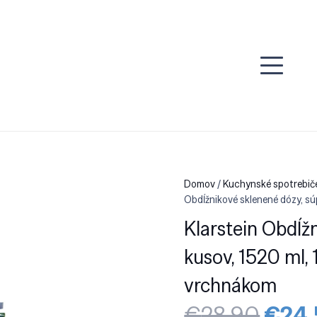
Domov
/
Kuchynské spotrebiče
Obdĺžnikové sklenené dózy, sú
Klarstein Obdĺž
kusov, 1520 ml, 
vrchnákom
Pôvo
€
28.90
€
24.