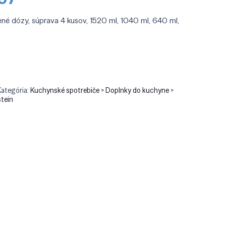
cena
je:
ené dózy, súprava 4 kusov, 1520 ml, 1040 ml, 640 ml,
90.
€24.57.
ť
Kategória:
Kuchynské spotrebiče > Doplnky do kuchyne >
stein