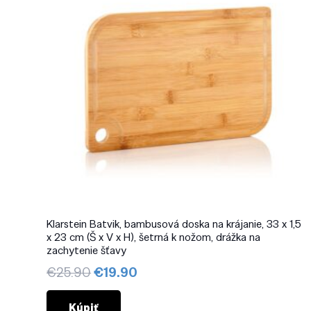
Klarstein Batvik, bambusová doska na krájanie, 33 x 1,5
x 23 cm (Š x V x H), šetrná k nožom, drážka na
zachytenie šťavy
Pôvodná
Aktuálna
€
25.90
€
19.90
cena
cena
bola:
je:
Kúpiť