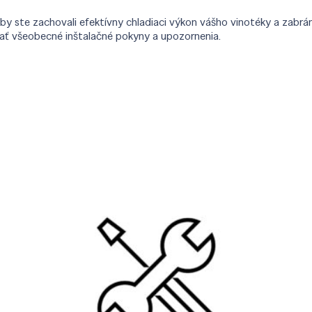
 ste zachovali efektívny chladiaci výkon vášho vinotéky a zabrán
vať všeobecné inštalačné pokyny a upozornenia.