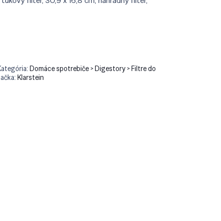
 tukový filter, 30,9 x 16,8 cm, náhradný filter,
90.
€22.90.
Kategória:
Domáce spotrebiče > Digestory > Filtre do
ačka:
Klarstein