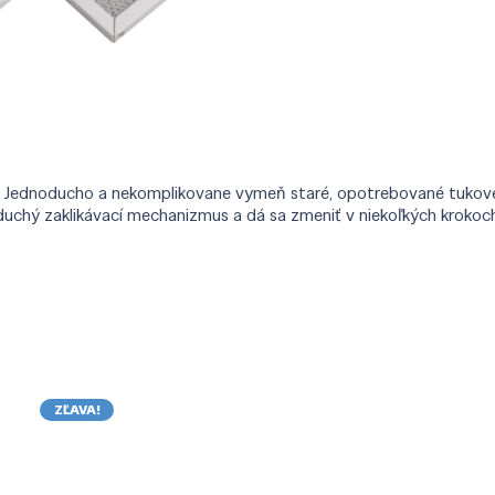
in. Jednoducho a nekomplikovane vymeň staré, opotrebované tukové
oduchý zaklikávací mechanizmus a dá sa zmeniť v niekoľkých krokoc
ZĽAVA!