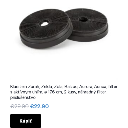
Klarstein Zarah, Zelda, Zola, Balzac, Aurora, Aurica, filter
s aktívnym uhlím, ø 17,6 cm, 2 kusy, náhradný filter,
príslušenstvo
Pôvodná
Aktuálna
€
29.90
€
22.90
cena
cena
bola:
je:
Kúpiť