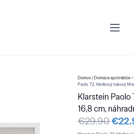
Domov
/
Domáce spotrebiče > D
Paolo 72, hliníkový tukový filte
Klarstein Paolo 7
16,8 cm, náhradn
Pôvo
€
29.90
€
22.
cena
bola: