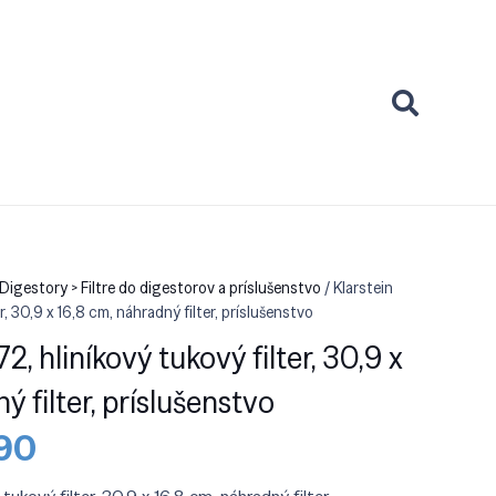
igestory > Filtre do digestorov a príslušenstvo
/ Klarstein
r, 30,9 x 16,8 cm, náhradný filter, príslušenstvo
2, hliníkový tukový filter, 30,9 x
ý filter, príslušenstvo
dná
Aktuálna
90
cena
je: