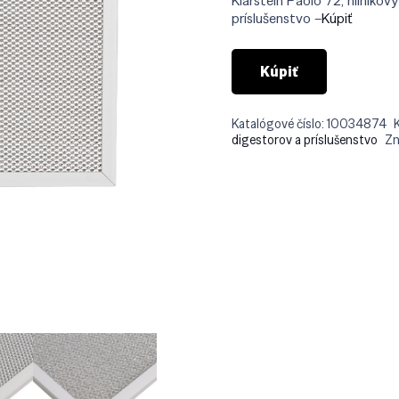
Klarstein Paolo 72, hliníkový
€29.
príslušenstvo –
Kúpiť
Kúpiť
Katalógové číslo:
10034874
digestorov a príslušenstvo
Zn