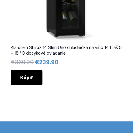
Klarstein Shiraz 14 Slim Uno chladnička na víno 14 fliaš 5
– 18 °C dotykové ovládanie
Pôvodná
Aktuálna
€
369.90
€
239.90
cena
cena
bola:
je:
Kúpiť
€369.90.
€239.90.