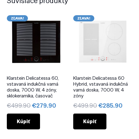
Súvisiace produkty
ZĽAVA!
ZĽAVA!
Klarstein Delicatessa 60,
Klarstein Delicatessa 60
vstavaná indukčná varná
Hybrid, vstavaná indukčná
doska, 7000 W, 4 zóny,
varná doska, 7000 W, 4
sklokeramika, časovač
zóny
Pôvodná
Aktuálna
Pôvodná
Aktuá
€
499.90
€
279.90
€
499.90
€
285.90
cena
cena
cena
cena
bola:
je:
bola:
je:
Kúpiť
Kúpiť
€499.90.
€279.90.
€499.90.
€285.