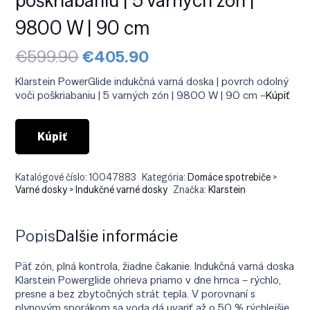
9800 W | 90 cm
Pôvodná
Aktuálna
€
599.90
€
405.90
cena
cena
bola:
je:
Klarstein PowerGlide indukčná varná doska | povrch odolný
€599.90.
€405.90.
voči poškriabaniu | 5 varných zón | 9800 W | 90 cm –
Kúpiť
Kúpiť
Katalógové číslo:
10047883
Kategória:
Domáce spotrebiče >
Varné dosky > Indukčné varné dosky
Značka:
Klarstein
Popis
Ďalšie informácie
Päť zón, plná kontrola, žiadne čakanie. Indukčná varná doska
Klarstein Powerglide ohrieva priamo v dne hrnca – rýchlo,
presne a bez zbytočných strát tepla. V porovnaní s
plynovým sporákom sa voda dá uvariť až o 50 % rýchlejšie.