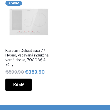
ZĽAVA!
Klarstein Delicatessa 77
Hybrid, vstavaná indukčná
varná doska, 7000 W, 4
zóny
Pôvodná
Aktuálna
€
599.90
€
389.90
cena
cena
bola:
je:
Kúpiť
€599.90.
€389.90.