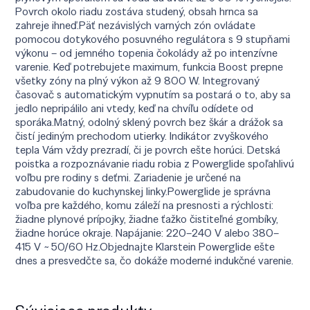
Povrch okolo riadu zostáva studený, obsah hrnca sa
zahreje ihneď.Päť nezávislých varných zón ovládate
pomocou dotykového posuvného regulátora s 9 stupňami
výkonu – od jemného topenia čokolády až po intenzívne
varenie. Keď potrebujete maximum, funkcia Boost prepne
všetky zóny na plný výkon až 9 800 W. Integrovaný
časovač s automatickým vypnutím sa postará o to, aby sa
jedlo nepripálilo ani vtedy, keď na chvíľu odídete od
sporáka.Matný, odolný sklený povrch bez škár a drážok sa
čistí jediným prechodom utierky. Indikátor zvyškového
tepla Vám vždy prezradí, či je povrch ešte horúci. Detská
poistka a rozpoznávanie riadu robia z Powerglide spoľahlivú
voľbu pre rodiny s deťmi. Zariadenie je určené na
zabudovanie do kuchynskej linky.Powerglide je správna
voľba pre každého, komu záleží na presnosti a rýchlosti:
žiadne plynové prípojky, žiadne ťažko čistiteľné gombíky,
žiadne horúce okraje. Napájanie: 220–240 V alebo 380–
415 V ~ 50/60 Hz.Objednajte Klarstein Powerglide ešte
dnes a presvedčte sa, čo dokáže moderné indukčné varenie.