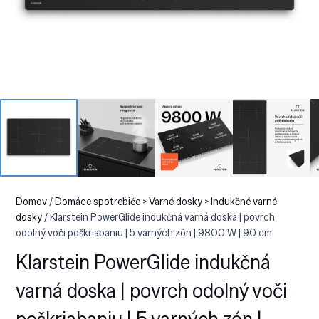
Domov
/
Domáce spotrebiče > Varné dosky > Indukčné varné
dosky
/ Klarstein PowerGlide indukčná varná doska | povrch
odolný voči poškriabaniu | 5 varných zón | 9800 W | 90 cm
Klarstein PowerGlide indukčná
varná doska | povrch odolný voči
poškriabaniu | 5 varných zón |