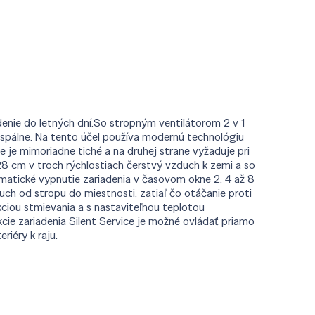
adenie do letných dní.So stropným ventilátorom 2 v 1
do spálne. Na tento účel používa modernú technológiu
 je mimoriadne tiché a na druhej strane vyžaduje pri
28 cm v troch rýchlostiach čerstvý vzduch k zemi a so
atické vypnutie zariadenia v časovom okne 2, 4 až 8
uch od stropu do miestnosti, zatiaľ čo otáčanie proti
kciou stmievania a s nastaviteľnou teplotou
kcie zariadenia Silent Service je možné ovládať priamo
riéry k raju.