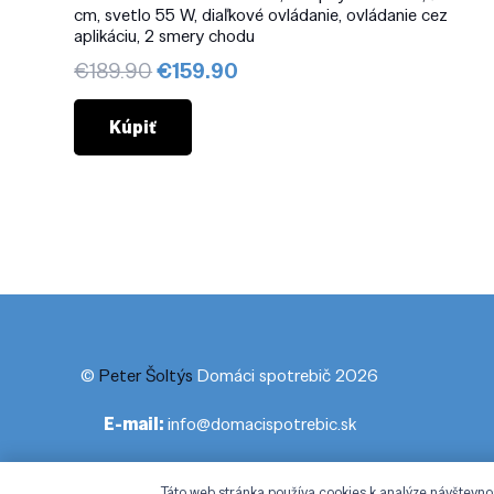
cm, svetlo 55 W, diaľkové ovládanie, ovládanie cez
aplikáciu, 2 smery chodu
Pôvodná
Aktuálna
€
189.90
€
159.90
cena
cena
bola:
je:
Kúpiť
€189.90.
€159.90.
©
Peter Šoltýs
Domáci spotrebič 2026
E-mail:
info@domacispotrebic.sk
Táto web stránka používa cookies k analýze návštevno