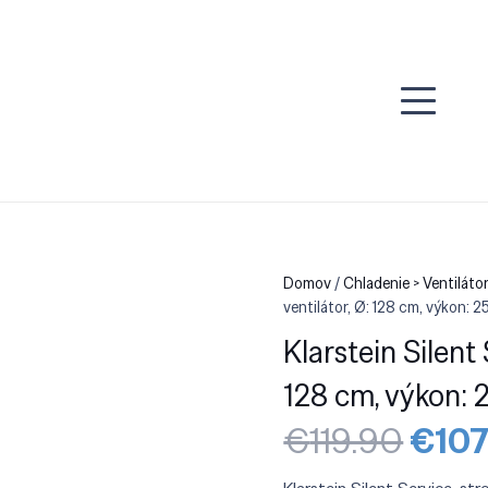
Domov
/
Chladenie > Ventiláto
ventilátor, Ø: 128 cm, výkon: 
Klarstein Silent 
128 cm, výkon: 
Pôvo
€
119.90
€
107
cena
bola: