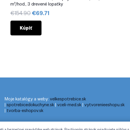
m³/hod., 3 drevené lopatky
Pôvodná
Aktuálna
€
154.90
€
69.71
cena
cena
bola:
je:
Kúpiť
€154.90.
€69.71.
Moje katalógy a weby:
velkespotrebice.sk
|
spotrebicedokuchyne.sk
|
vceli-med.sk
|
vytvorenieeshopu.sk
|
tvorba-eshopov.sk
sti a bezpečnej prevádzke web stránok. Používaním stránok vyjadrujete súhlas s