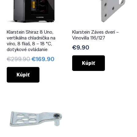
Klarstein Shiraz 8 Uno,
Klarstein Záves dverí –
vertikálna chladnička na
Vinovilla 116/127
víno, 8 fliaš, 8 – 18 °C,
€
9.90
dotykové ovládanie
Pôvodná
Aktuálna
€
299.90
€
169.90
Kúpiť
cena
cena
bola:
je:
Kúpiť
€299.90.
€169.90.