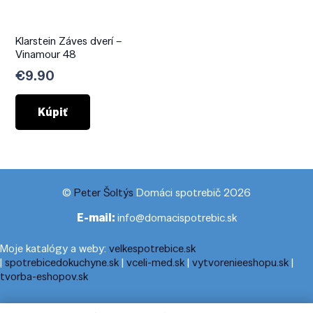
Klarstein Záves dverí –
Vinamour 48
€
9.90
Kúpiť
©
Peter Šoltýs
Domáci spotrebič 2026
E-mail:
info@domacispotrebic.sk
Moje katalógy a weby:
velkespotrebice.sk
|
spotrebicedokuchyne.sk
|
vceli-med.sk
|
vytvorenieeshopu.sk
|
tvorba-eshopov.sk
Moje blogy:
cestovnyporiadok.eu
|
pracanadoma.net
|
telefonny-