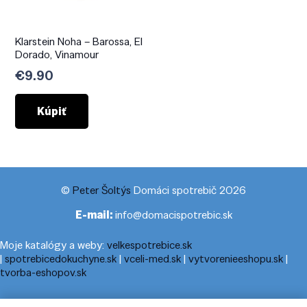
Klarstein Noha – Barossa, El
Dorado, Vinamour
€
9.90
Kúpiť
©
Peter Šoltýs
Domáci spotrebič 2026
E-mail:
info@domacispotrebic.sk
Moje katalógy a weby:
velkespotrebice.sk
|
spotrebicedokuchyne.sk
|
vceli-med.sk
|
vytvorenieeshopu.sk
|
tvorba-eshopov.sk
Moje blogy:
cestovnyporiadok.eu
|
pracanadoma.net
|
telefonny-