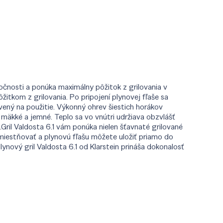
ločnosti a ponúka maximálny pôžitok z grilovania v
itkom z grilovania. Po pripojení plynovej fľaše sa
vený na použitie. Výkonný ohrev šiestich horákov
mäkké a jemné. Teplo sa vo vnútri udržiava obzvlášť
Gril Valdosta 6.1 vám ponúka nielen šťavnaté grilované
emiestňovať a plynovú fľašu môžete uložiť priamo do
ynový gril Valdosta 6.1 od Klarstein prináša dokonalosť