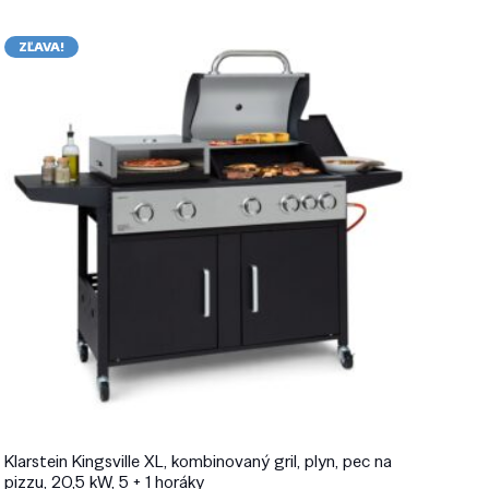
ZĽAVA!
Klarstein Kingsville XL, kombinovaný gril, plyn, pec na
pizzu, 20,5 kW, 5 + 1 horáky