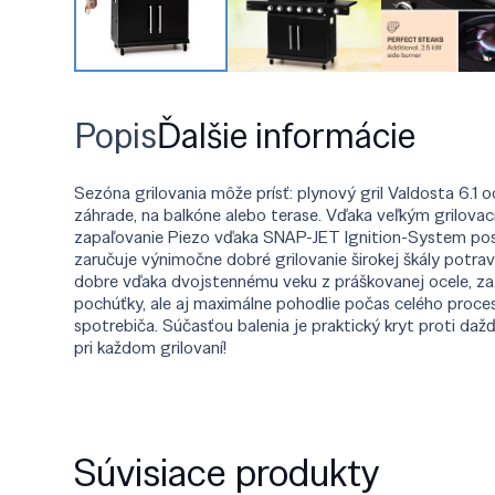
Popis
Ďalšie informácie
Sezóna grilovania môže prísť: plynový gril Valdosta 6.1 
záhrade, na balkóne alebo terase. Vďaka veľkým grilovac
zapaľovanie Piezo vďaka SNAP-JET Ignition-System postar
zaručuje výnimočne dobré grilovanie širokej škály potr
dobre vďaka dvojstennému veku z práškovanej ocele, zati
pochúťky, ale aj maximálne pohodlie počas celého proces
spotrebiča. Súčasťou balenia je praktický kryt proti daž
pri každom grilovaní!
Súvisiace produkty