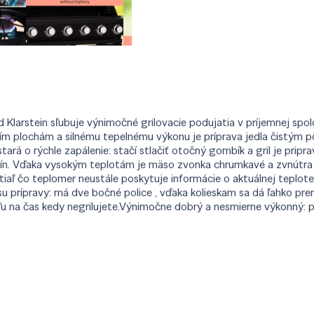
od Klarstein sľubuje výnimočné grilovacie podujatia v príjemnej spo
ím plochám a silnému tepelnému výkonu je príprava jedla čistým pôž
á o rýchle zapálenie: stačí stlačiť otočný gombík a gril je pripra
avín. Vďaka vysokým teplotám je mäso zvonka chrumkavé a zvnútra 
aľ čo teplomer neustále poskytuje informácie o aktuálnej teplote.
u prípravy: má dve bočné police , vďaka kolieskam sa dá ľahko pr
ďu na čas kedy negrilujete.Výnimočne dobrý a nesmierne výkonný: pl