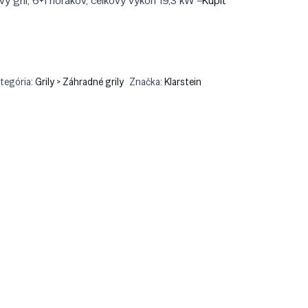
ový gril, 6+1 horákov, celkový výkon 19,3 kW –
Kúpiť
tegória:
Grily > Záhradné grily
Značka:
Klarstein