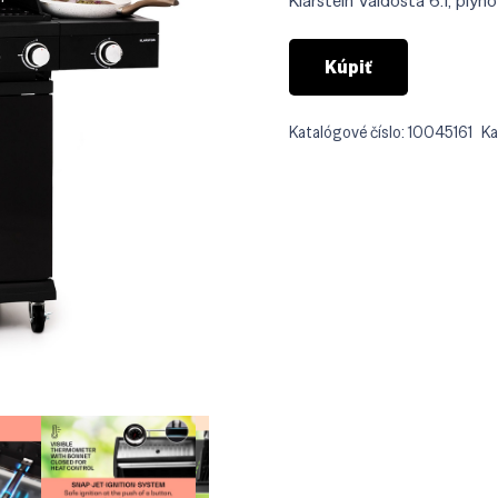
Klarstein Valdosta 6.1, plyn
Kúpiť
Katalógové číslo:
10045161
Ka