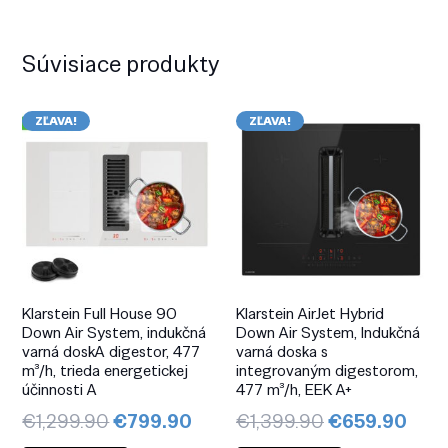
Súvisiace produkty
ZĽAVA!
ZĽAVA!
Klarstein Full House 90
Klarstein AirJet Hybrid
Down Air System, indukčná
Down Air System, Indukčná
varná doskA digestor, 477
varná doska s
m³/h, trieda energetickej
integrovaným digestorom,
účinnosti A
477 m³/h, EEK A+
Pôvodná
Aktuálna
Pôvodná
Aktu
€
1,299.90
€
799.90
€
1,399.90
€
659.90
cena
cena
cena
cen