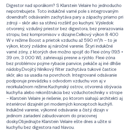
Digestor nad sporákom? S Klarstein Velaire ho jednoducho
nepotrebujete. Toto indukčné varné pole s integrovaným
downdraft odsávaním zachytáva pary a zápachy priamo pri
zdroji – skôr ako sa stihnú rozšíriť po kuchyni. Výsledok:
otvorený, vzdušný priestor bez digestora, bez prerazovania
stropu, bez kompromisov v dizajne.Celkový výkon 8 400
W v režime Boost a prietok vzduchu až 590 m³/h – to je
výkon, ktorý zvládne aj náročné varenie. Štyri indukčné
varné zóny, z ktorých dve možno spojiť do Flexi-zóny (19,5 ×
39 cm, 3 000 W), zahrievajú presne a rýchlo. Flexi-zóna
bez problémov pojme rybacie panvice, pekáče aj iné dlhšie
nádoby.Dvojitý hliníkový filter zachytáva tukové častice
skôr, ako sa usadia na povrchoch. Integrované odsávanie
podporuje prevádzku s odvodom vzduchu von aj v
recirkulačnom režime.Kuchynský ostrov, otvorená obývacia
kuchyňa alebo rekonštrukcia bez vzduchotechniky v strope
– Klarstein Velaire je riešenie, po ktorom siahajú architekti aj
interiéroví dizajnéri pri moderných konceptoch kuchýň.
Indukčné varenie, výkonné odsávanie a čistý dizajn v
jedinom zariadení zabudovanom do pracovnej
dosky.Objednajte Klarstein Velaire ešte dnes a užite si
kuchyňu bez digestora nad hlavou.