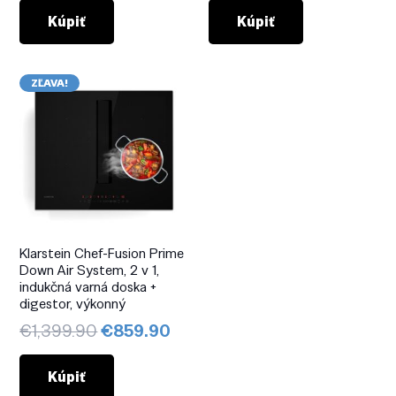
bola:
je:
bola:
je:
Kúpiť
Kúpiť
€1,299.90.
€799.90.
€1,399.90.
€659
ZĽAVA!
Klarstein Chef-Fusion Prime
Down Air System, 2 v 1,
indukčná varná doska +
digestor, výkonný
Pôvodná
Aktuálna
€
1,399.90
€
859.90
cena
cena
bola:
je:
Kúpiť