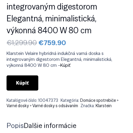
integrovaným digestorom
Elegantná, minimalistická,
výkonná 8400 W 80 cm
Pôvodná
Aktuálna
€
1,299.90
€
759.90
cena
cena
bola:
je:
Klarstein Velaire hybridná indukčná varná doska s
€1,299.90.
€759.90.
integrovaným digestorom Elegantná, minimalistická,
výkonná 8400 W 80 cm –
Kúpiť
Kúpiť
Katalógové číslo:
10047373
Kategória:
Domáce spotrebiče >
Varné dosky > Varné dosky s odsávaním
Značka:
Klarstein
Popis
Ďalšie informácie