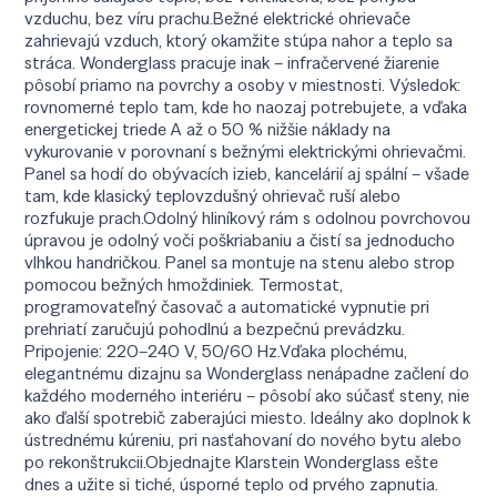
vzduchu, bez víru prachu.Bežné elektrické ohrievače
zahrievajú vzduch, ktorý okamžite stúpa nahor a teplo sa
stráca. Wonderglass pracuje inak – infračervené žiarenie
pôsobí priamo na povrchy a osoby v miestnosti. Výsledok:
rovnomerné teplo tam, kde ho naozaj potrebujete, a vďaka
energetickej triede A až o 50 % nižšie náklady na
vykurovanie v porovnaní s bežnými elektrickými ohrievačmi.
Panel sa hodí do obývacích izieb, kancelárií aj spální – všade
tam, kde klasický teplovzdušný ohrievač ruší alebo
rozfukuje prach.Odolný hliníkový rám s odolnou povrchovou
úpravou je odolný voči poškriabaniu a čistí sa jednoducho
vlhkou handričkou. Panel sa montuje na stenu alebo strop
pomocou bežných hmoždiniek. Termostat,
programovateľný časovač a automatické vypnutie pri
prehriatí zaručujú pohodlnú a bezpečnú prevádzku.
Pripojenie: 220–240 V, 50/60 Hz.Vďaka plochému,
elegantnému dizajnu sa Wonderglass nenápadne začlení do
každého moderného interiéru – pôsobí ako súčasť steny, nie
ako ďalší spotrebič zaberajúci miesto. Ideálny ako doplnok k
ústrednému kúreniu, pri nasťahovaní do nového bytu alebo
po rekonštrukcii.Objednajte Klarstein Wonderglass ešte
dnes a užite si tiché, úsporné teplo od prvého zapnutia.