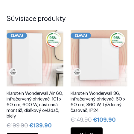
Súvisiace produkty
ZĽAVA!
ZĽAVA!
Klarstein Wonderwall Air 60,
Klarstein Wonderwall 36,
infračervený ohrievač, 101 x
infračervený ohrievač, 60 x
60 cm, 600 W, nástenná
60 cm, 360 W, týždenný
montáž, diaľkový ovládač,
časovač, IP24
biely
Pôvodná
Aktuál
€
149.90
€
109.90
Pôvodná
Aktuálna
€
199.90
€
139.90
cena
cena
cena
cena