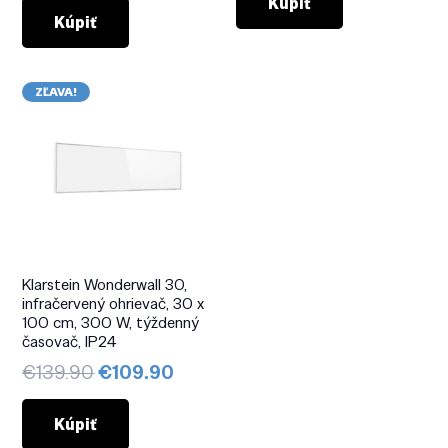
bola:
je:
Kúpiť
bola:
je:
Kúpiť
€149.90.
€109.9
€199.90.
€139.90.
ZĽAVA!
Klarstein Wonderwall 30,
infračervený ohrievač, 30 x
100 cm, 300 W, týždenný
časovač, IP24
Pôvodná
Aktuálna
€
139.90
€
109.90
cena
cena
bola:
je:
Kúpiť