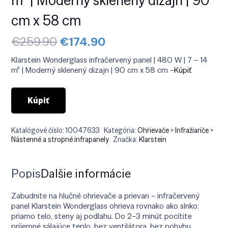
cm x 58 cm
Pôvodná
Aktuálna
€
259.90
€
174.90
cena
cena
bola:
je:
Klarstein Wonderglass infračervený panel | 480 W | 7 – 14
€259.90.
€174.90.
m² | Moderný sklenený dizajn | 90 cm x 58 cm –
Kúpiť
Kúpiť
Katalógové číslo:
10047633
Kategória:
Ohrievače > Infražiariče >
Nástenné a stropné infrapanely
Značka:
Klarstein
Popis
Ďalšie informácie
Zabudnite na hlučné ohrievače a prievan – infračervený
panel Klarstein Wonderglass ohrieva rovnako ako slnko:
priamo telo, steny aj podlahu. Do 2–3 minút pocítite
príjemné sálajúce teplo, bez ventilátora, bez pohybu