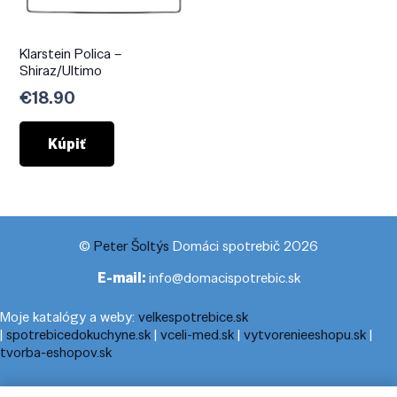
Klarstein Polica –
Shiraz/Ultimo
€
18.90
Kúpiť
©
Peter Šoltýs
Domáci spotrebič 2026
E-mail:
info@domacispotrebic.sk
Moje katalógy a weby:
velkespotrebice.sk
|
spotrebicedokuchyne.sk
|
vceli-med.sk
|
vytvorenieeshopu.sk
|
tvorba-eshopov.sk
Moje blogy:
cestovnyporiadok.eu
|
pracanadoma.net
|
telefonny-