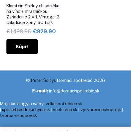
Klarstein Shirley chladnička
na víno s mrazničkou,
Zariadenie 2 v 1, Vintage, 2
chladiace zóny, 60 fliaš
Pôvodná
Aktuálna
€
1,499.90
€
929.90
cena
cena
bola:
je:
Kúpiť
€1,499.90.
€929.90.
©
Peter Šoltýs
Domáci spotrebič 2026
E-mail:
info@domacispotrebic.sk
Moje katalógy a weby:
velkespotrebice.sk
|
spotrebicedokuchyne.sk
|
vceli-med.sk
|
vytvorenieeshopu.sk
|
tvorba-eshopov.sk
Moje blogy:
cestovnyporiadok.eu
|
pracanadoma.net
|
telefonny-