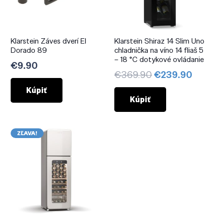
Klarstein Záves dverí El
Klarstein Shiraz 14 Slim Uno
Dorado 89
chladnička na víno 14 fliaš 5
– 18 °C dotykové ovládanie
€
9.90
Pôvodná
Aktuá
€
369.90
€
239.90
cena
cena
Kúpiť
bola:
je:
Kúpiť
€369.90.
€239
ZĽAVA!