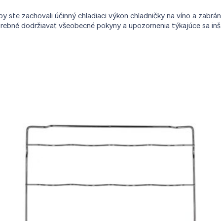
ste zachovali účinný chladiaci výkon chladničky na víno a zabráni
trebné dodržiavať všeobecné pokyny a upozornenia týkajúce sa inšt