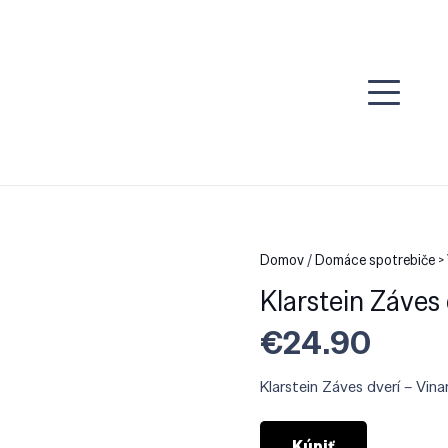
Domov
/
Domáce spotrebiče >
Klarstein Záves
€
24.90
Klarstein Záves dverí – Vin
Kúpiť