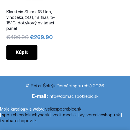
Klarstein Shiraz 18 Uno,
vinotéka, 50 l, 18 fliaš, 5-
18°C, dotykový ovládací
panel
Pôvodná
Aktuálna
€
499.90
€
269.90
cena
cena
bola:
je:
Kúpiť
€499.90.
€269.90.
©
Peter Šoltýs
Domáci spotrebič 2026
E-mail:
info@domacispotrebic.sk
Moje katalógy a weby:
velkespotrebice.sk
|
spotrebicedokuchyne.sk
|
vceli-med.sk
|
vytvorenieeshopu.sk
|
tvorba-eshopov.sk