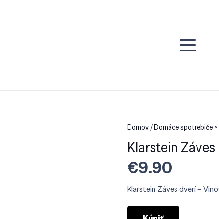
Domov
/
Domáce spotrebiče >
Klarstein Záves 
€
9.90
Klarstein Záves dverí – Vinov
Kúpiť