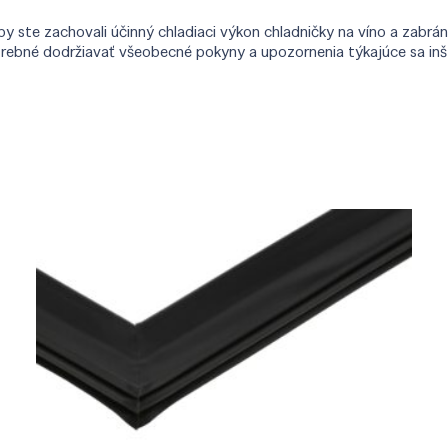
ste zachovali účinný chladiaci výkon chladničky na víno a zabráni
trebné dodržiavať všeobecné pokyny a upozornenia týkajúce sa inšt