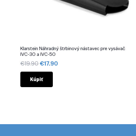
Klarstein Náhradný štrbinový nástavec pre vysávač
IVC-30 a IVC-50
Pôvodná
Aktuálna
€
19.90
€
17.90
cena
cena
bola:
je:
Kúpiť
€19.90.
€17.90.