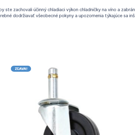
ste zachovali účinný chladiaci výkon chladničky na víno a zabráni
trebné dodržiavať všeobecné pokyny a upozornenia týkajúce sa inšt
ZĽAVA!