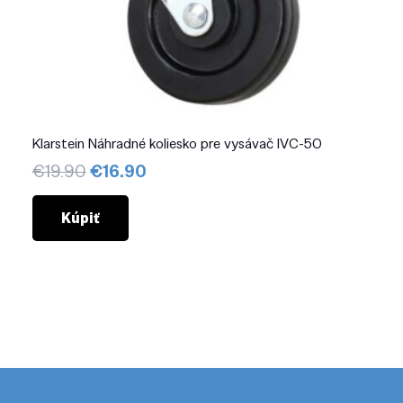
Klarstein Náhradné koliesko pre vysávač IVC-50
Pôvodná
Aktuálna
€
19.90
€
16.90
cena
cena
bola:
je:
Kúpiť
€19.90.
€16.90.