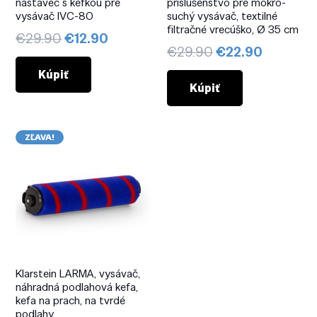
nástavec s kefkou pre
príslušenstvo pre mokro-
vysávač IVC-80
suchý vysávač, textilné
filtračné vrecúško, Ø 35 cm
Pôvodná
Aktuálna
€
29.90
€
12.90
Pôvodná
Aktuáln
€
29.90
€
22.90
cena
cena
cena
cena
bola:
je:
Kúpiť
bola:
je:
Kúpiť
€29.90.
€12.90.
€29.90.
€22.90.
ZĽAVA!
Klarstein LARMA, vysávač,
náhradná podlahová kefa,
kefa na prach, na tvrdé
podlahy