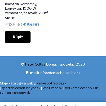
Klarstein Norderney,
konvektor, 1000 W,
termostat, časovač, 20 m²,
čierny
Pôvodná
Aktuálna
€
139.90
€
85.90
cena
cena
bola:
je:
Kúpiť
€139.90.
€85.90.
©
Peter Šoltýs
Domáci spotrebič 2026
E-mail:
info@domacispotrebic.sk
Moje katalógy a weby:
velkespotrebice.sk
|
spotrebicedokuchyne.sk
|
vceli-med.sk
|
vytvorenieeshopu.sk
|
tvorba-eshopov.sk
Moje blogy:
cestovnyporiadok.eu
|
pracanadoma.net
|
telefonny-