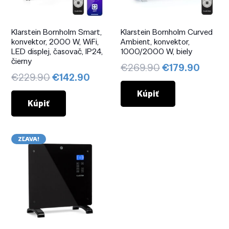
Klarstein Bornholm Smart,
Klarstein Bornholm Curved
konvektor, 2000 W, WiFi,
Ambient, konvektor,
LED displej, časovač, IP24,
1000/2000 W, biely
čierny
Pôvodná
Aktuá
€
269.90
€
179.90
Pôvodná
Aktuálna
€
229.90
€
142.90
cena
cena
cena
cena
bola:
je:
Kúpiť
bola:
je:
Kúpiť
€269.90.
€179.
€229.90.
€142.90.
ZĽAVA!