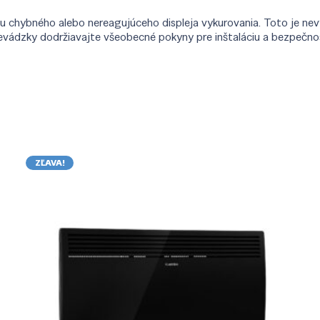
 chybného alebo nereagujúceho displeja vykurovania. Toto je nev
j prevádzky dodržiavajte všeobecné pokyny pre inštaláciu a bezpečn
ZĽAVA!