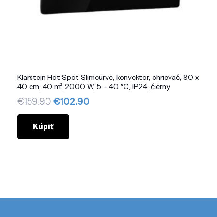
Klarstein Hot Spot Slimcurve, konvektor, ohrievač, 80 x
40 cm, 40 m², 2000 W, 5 – 40 °C, IP24, čierny
Pôvodná
Aktuálna
€
159.90
€
102.90
cena
cena
bola:
je:
Kúpiť
€159.90.
€102.90.