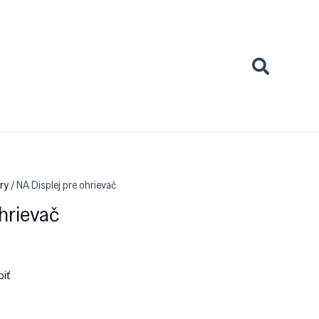
ry
/ NA Displej pre ohrievač
ohrievač
piť