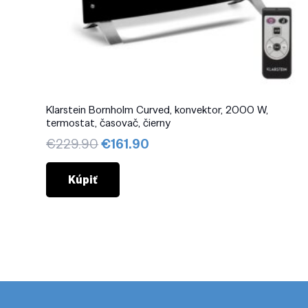
Klarstein Bornholm Curved, konvektor, 2000 W,
termostat, časovač, čierny
Pôvodná
Aktuálna
€
229.90
€
161.90
cena
cena
bola:
je:
Kúpiť
€229.90.
€161.90.