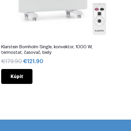
Klarstein Bornholm Single, konvektor, 1000 W,
termostat, časovač, biely
Pôvodná
Aktuálna
€
179.90
€
121.90
cena
cena
bola:
je:
Kúpiť
€179.90.
€121.90.