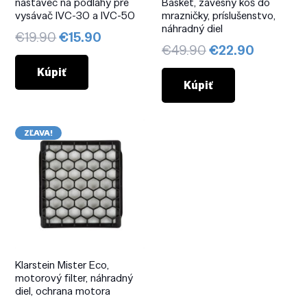
nástavec na podlahy pre
Basket, závesný kôš do
vysávač IVC-30 a IVC-50
mrazničky, príslušenstvo,
náhradný diel
Pôvodná
Aktuálna
€
19.90
€
15.90
Pôvodná
Aktuáln
€
49.90
€
22.90
cena
cena
cena
cena
bola:
je:
Kúpiť
bola:
je:
Kúpiť
€19.90.
€15.90.
€49.90.
€22.90.
ZĽAVA!
Klarstein Mister Eco,
motorový filter, náhradný
diel, ochrana motora