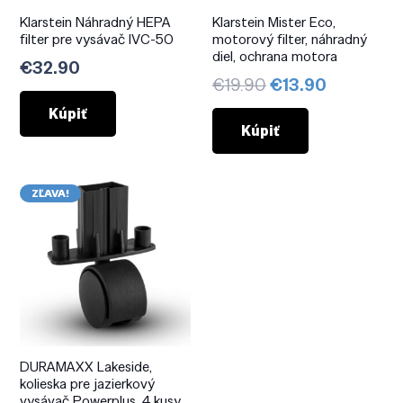
Klarstein Náhradný HEPA
Klarstein Mister Eco,
filter pre vysávač IVC-50
motorový filter, náhradný
diel, ochrana motora
€
32.90
Pôvodná
Aktuálna
€
19.90
€
13.90
cena
cena
Kúpiť
bola:
je:
Kúpiť
€19.90.
€13.90.
ZĽAVA!
DURAMAXX Lakeside,
kolieska pre jazierkový
vysávač Powerplus, 4 kusy,