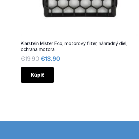
Klarstein Mister Eco, motorový filter, náhradný diel,
ochrana motora
Pôvodná
Aktuálna
€
19.90
€
13.90
cena
cena
bola:
je:
Kúpiť
€19.90.
€13.90.