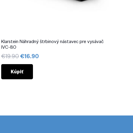
Klarstein Náhradný štrbinový nástavec pre vysávač
IVC-80
Pôvodná
Aktuálna
€
19.90
€
16.90
cena
cena
bola:
je:
Kúpiť
€19.90.
€16.90.