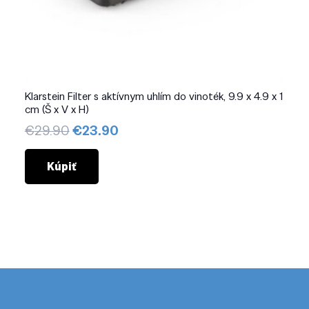
Klarstein Filter s aktívnym uhlím do vinoték, 9.9 x 4.9 x 1
cm (Š x V x H)
Pôvodná
Aktuálna
€
29.90
€
23.90
cena
cena
bola:
je:
Kúpiť
€29.90.
€23.90.