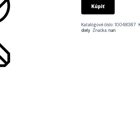
Kúpiť
Katalógové číslo:
10048387
diely
Značka:
nan