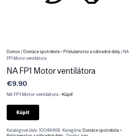
Domov
/
Domáce spotrebiče > Príslušenstvo a náhradné diely
/ NA
FP1 Motor ventilátora
NA FP1 Motor ventilátora
€
9.90
NA FP1 Motor ventilátora –
Kúpiť
Kúpiť
Katalógové číslo:
10048468
Kategória:
Domáce spotrebiče >
Príslušenstvo a náhradné diely
Značka:
nan