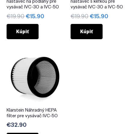
nástavec na podlahy pre
nástavec s kefkou pre
vysávač IVC-30 a IVC-50
vysávač IVC-30 a IVC-50
Pôvodná
Aktuálna
Pôvodná
Aktuálna
€
19.90
€
15.90
€
19.90
€
15.90
cena
cena
cena
cena
bola:
je:
bola:
je:
Kúpiť
Kúpiť
€19.90.
€15.90.
€19.90.
€15.90.
Klarstein Náhradný HEPA
filter pre vysávač IVC-50
€
32.90