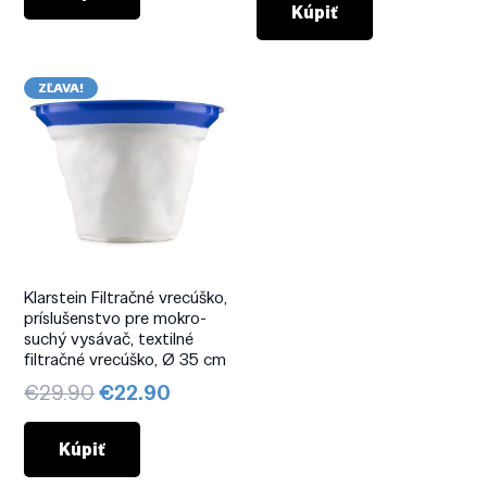
bola:
je:
Kúpiť
€19.90.
€15.90.
€59.90.
€53.90.
ZĽAVA!
Klarstein Filtračné vrecúško,
príslušenstvo pre mokro-
suchý vysávač, textilné
filtračné vrecúško, Ø 35 cm
Pôvodná
Aktuálna
€
29.90
€
22.90
cena
cena
bola:
je:
Kúpiť
€29.90.
€22.90.