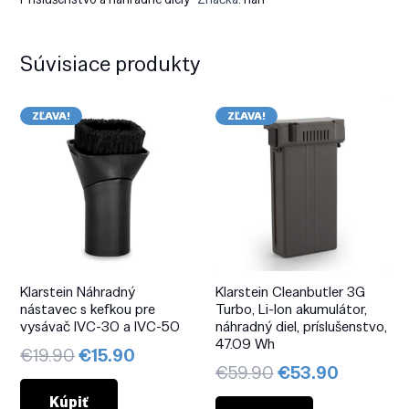
Súvisiace produkty
ZĽAVA!
ZĽAVA!
Klarstein Náhradný
Klarstein Cleanbutler 3G
nástavec s kefkou pre
Turbo, Li-Ion akumulátor,
vysávač IVC-30 a IVC-50
náhradný diel, príslušenstvo,
47.09 Wh
Pôvodná
Aktuálna
€
19.90
€
15.90
Pôvodná
Aktuáln
€
59.90
€
53.90
cena
cena
cena
cena
bola:
je:
Kúpiť