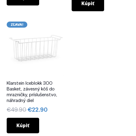
Kúpiť
€19.90.
€15.90.
ZĽAVA!
Klarstein Iceblokk 300
Basket, závesný kôš do
mrazničky, príslušenstvo,
náhradný diel
Pôvodná
Aktuálna
€
49.90
€
22.90
cena
cena
bola:
je:
Kúpiť
€49.90.
€22.90.