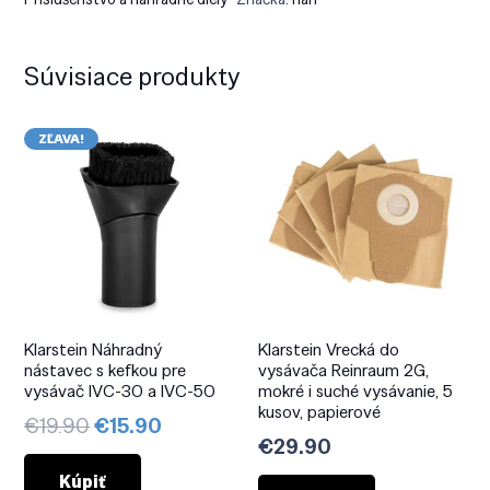
Súvisiace produkty
ZĽAVA!
Klarstein Náhradný
Klarstein Vrecká do
nástavec s kefkou pre
vysávača Reinraum 2G,
vysávač IVC-30 a IVC-50
mokré i suché vysávanie, 5
kusov, papierové
Pôvodná
Aktuálna
€
19.90
€
15.90
€
29.90
cena
cena
bola:
je:
Kúpiť