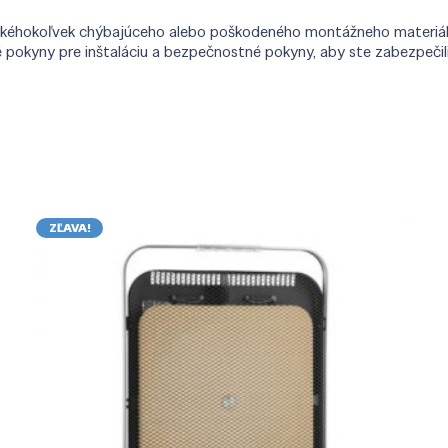
akéhokoľvek chýbajúceho alebo poškodeného montážneho materiálu 
né pokyny pre inštaláciu a bezpečnostné pokyny, aby ste zabezpeč
ZĽAVA!