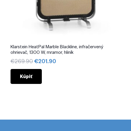
Klarstein HeatPal Marble Blackline, infračervený
ohrievač, 1300 W, mramor, hliník
Pôvodná
Aktuálna
€
269.90
€
201.90
cena
cena
bola:
je:
Kúpiť
€269.90.
€201.90.