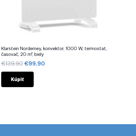
Klarstein Norderney, konvektor, 1000 W, termostat,
časovač, 20 m², biely
Pôvodná
Aktuálna
€
139.90
€
99.90
cena
cena
bola:
je:
Kúpiť
€139.90.
€99.90.