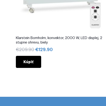
Klarstein Bornholm, konvektor, 2000 W, LED displej, 2
stupne ohrevu, biely
Pôvodná
Aktuálna
€
209.90
€
129.90
cena
cena
bola:
je:
Kúpiť
€209.90.
€129.90.