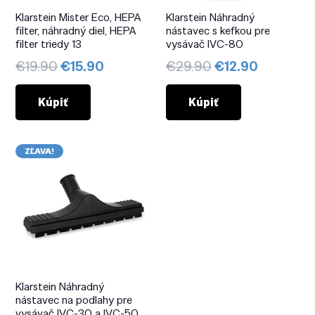
Klarstein Mister Eco, HEPA
Klarstein Náhradný
filter, náhradný diel, HEPA
nástavec s kefkou pre
filter triedy 13
vysávač IVC-80
Pôvodná
Aktuálna
Pôvodná
Aktuálna
€
19.90
€
15.90
€
29.90
€
12.90
cena
cena
cena
cena
bola:
je:
bola:
je:
Kúpiť
Kúpiť
€19.90.
€15.90.
€29.90.
€12.90.
ZĽAVA!
Klarstein Náhradný
nástavec na podlahy pre
vysávač IVC-30 a IVC-50