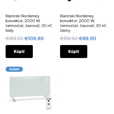
Klarstein Norderney,
Klarstein Norderney,
konvektor, 2000 W,
konvektor, 2000 W,
termostat, časovač, 30 m²,
termostat, časovač, 30 m²,
biely
čierny
Pôvodná
Aktuálna
Pôvodná
Aktuáln
€
159.90
€
109.90
€
159.90
€
89.90
cena
cena
cena
cena
bola:
je:
bola:
je:
Kúpiť
Kúpiť
€159.90.
€109.90.
€159.90.
€89.90
ZĽAVA!