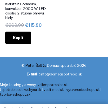
Klarstein Bornholm,
konvektor, 2000 W, LED
displej, 2 stupne ohrevu,
biely
Pôvodná
Aktuálna
€
209.90
€
115.90
cena
cena
bola:
je:
Kúpiť
€209.90.
€115.90.
©
Peter Šoltýs
Domáci spotrebič 2026
E-mail:
info@domacispotrebic.sk
Moje katalógy a weby:
velkespotrebice.sk
|
spotrebicedokuchyne.sk
|
vceli-med.sk
|
vytvorenieeshopu.sk
|
tvorba-eshopov.sk
Moje blogy:
cestovnyporiadok.eu
|
pracanadoma.net
|
telefonny-