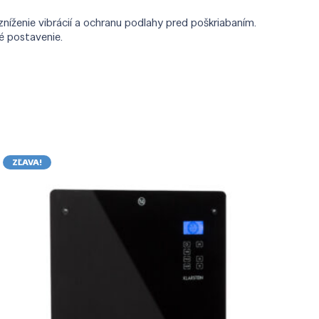
íženie vibrácií a ochranu podlahy pred poškriabaním.
é postavenie.
ZĽAVA!