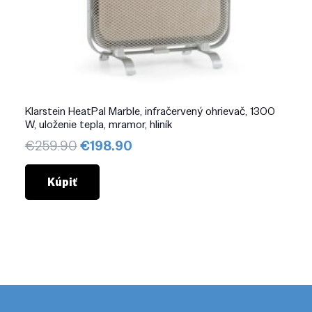
Klarstein HeatPal Marble, infračervený ohrievač, 1300
W, uloženie tepla, mramor, hliník
Pôvodná
Aktuálna
€
259.90
€
198.90
cena
cena
bola:
je:
Kúpiť
€259.90.
€198.90.