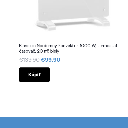
Klarstein Norderney, konvektor, 1000 W, termostat,
časovač, 20 m², biely
Pôvodná
Aktuálna
€
139.90
€
99.90
cena
cena
bola:
je:
Kúpiť
€139.90.
€99.90.