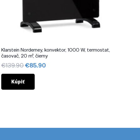
Klarstein Norderney, konvektor, 1000 W, termostat,
časovač, 20 m², čierny
Pôvodná
Aktuálna
€
139.90
€
85.90
cena
cena
bola:
je:
Kúpiť
€139.90.
€85.90.