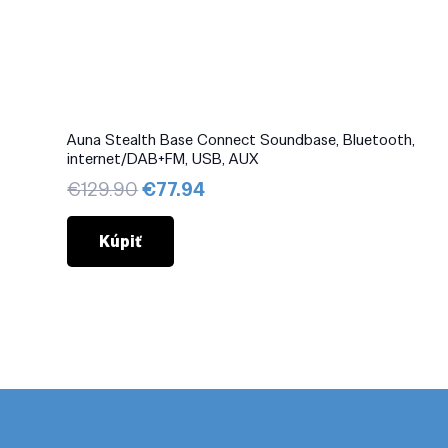
Auna Stealth Base Connect Soundbase, Bluetooth,
internet/DAB+FM, USB, AUX
Pôvodná
Aktuálna
€
129.90
€
77.94
cena
cena
bola:
je:
Kúpiť
€129.90.
€77.94.