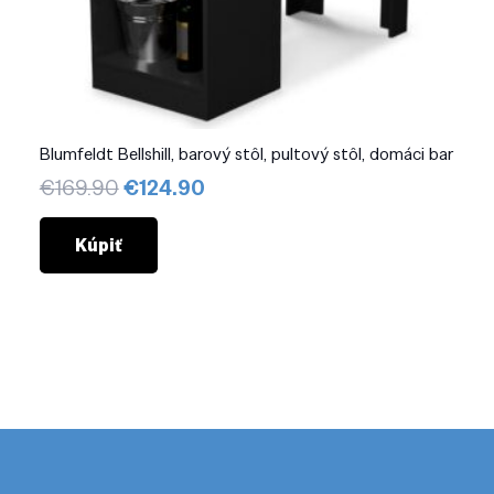
Blumfeldt Bellshill, barový stôl, pultový stôl, domáci bar
Pôvodná
Aktuálna
€
169.90
€
124.90
cena
cena
bola:
je:
Kúpiť
€169.90.
€124.90.