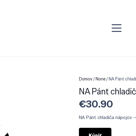
Domov
/
None
/ NA Pánt chlad
NA Pánt chladi
€
30.90
NA Pánt chladiča nápojov –
Kúpiť