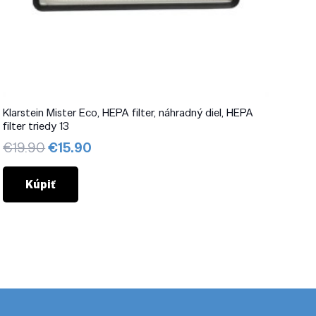
Klarstein Mister Eco, HEPA filter, náhradný diel, HEPA
filter triedy 13
Pôvodná
Aktuálna
€
19.90
€
15.90
cena
cena
bola:
je:
Kúpiť
€19.90.
€15.90.