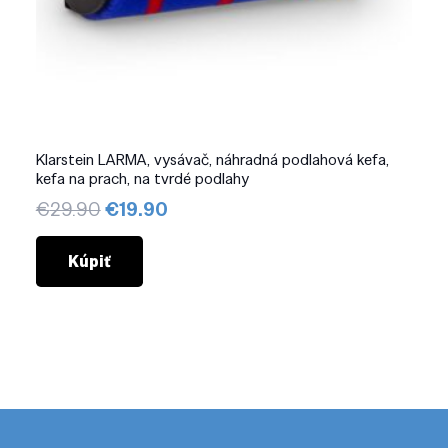
Klarstein LARMA, vysávač, náhradná podlahová kefa,
kefa na prach, na tvrdé podlahy
Pôvodná
Aktuálna
€
29.90
€
19.90
cena
cena
bola:
je:
Kúpiť
€29.90.
€19.90.