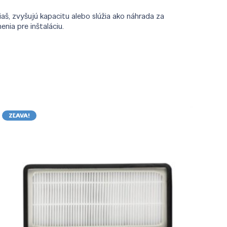
iaš, zvyšujú kapacitu alebo slúžia ako náhrada za
nia pre inštaláciu.
ZĽAVA!