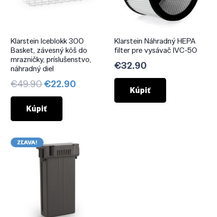
Klarstein Iceblokk 300
Klarstein Náhradný HEPA
Basket, závesný kôš do
filter pre vysávač IVC-50
mrazničky, príslušenstvo,
€
32.90
náhradný diel
Pôvodná
Aktuálna
€
49.90
€
22.90
Kúpiť
cena
cena
bola:
je:
Kúpiť
€49.90.
€22.90.
ZĽAVA!