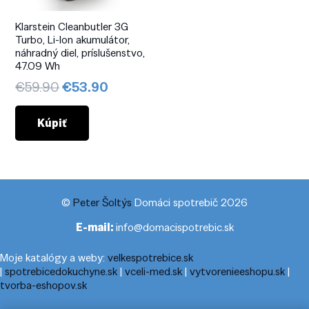
Klarstein Cleanbutler 3G
Turbo, Li-Ion akumulátor,
náhradný diel, príslušenstvo,
47.09 Wh
Pôvodná
Aktuálna
€
59.90
€
53.90
cena
cena
bola:
je:
Kúpiť
€59.90.
€53.90.
©
Peter Šoltýs
Domáci spotrebič 2026
E-mail:
info@domacispotrebic.sk
Moje katalógy a weby:
velkespotrebice.sk
|
spotrebicedokuchyne.sk
|
vceli-med.sk
|
vytvorenieeshopu.sk
|
tvorba-eshopov.sk